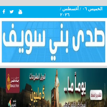
الخميس ٠٦ / أغسطس /
٢٠٢٦