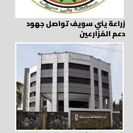
زراعة يني سويف تواصل جهود
دعم المُزارعين