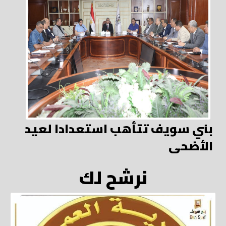
بني سويف تتأهب استعدادا لعيد
الأضحى
نرشح لك