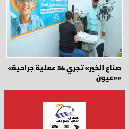
«صناع الخير» تجري 54 عملية جراحية
«عيون»