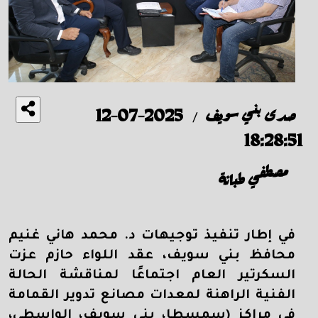
صدى بني سويف
2025-07-12
/
18:28:51
مصطفي طبانة
في إطار تنفيذ توجيهات د. محمد هاني غنيم
محافظ بني سويف، عقد اللواء حازم عزت
السكرتير العام اجتماعًا لمناقشة الحالة
الفنية الراهنة لمعدات مصانع تدوير القمامة
في مراكز (سمسطا، بني سويف، الواسطى،