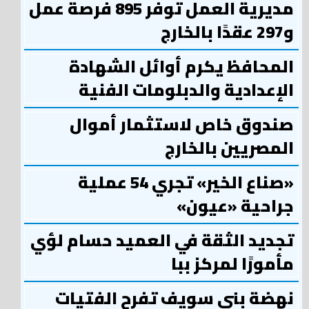
مديرية العمل توفر 895 فرصة عمل
و297 عقدًا بالخارج
المحافظ يكرم أوائل الشهادة
الإعدادية والدبلومات الفنية
صندوق خاص لاستثمار أموال
المصريين بالخارج
«صناع الخير» تجري 54 عملية
جراحية «عيون»
تجديد الثقة في العميد حسام لؤي
مأمورًا لمركز ببا
نهضة بني سويف تفرح الفتيات