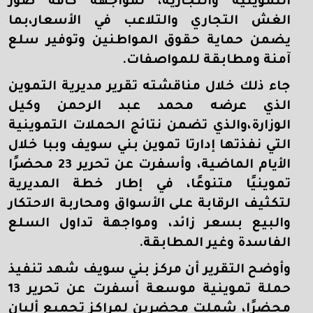
التموينية والتجارية، لمواجهة كافة صور
الغش التجاري والتلاعب في الأسعار،بما
يضمن حماية حقوق المواطنين وتوفير سلع
آمنة ومطابقة للمواصفات.
جاء ذلك خلال مناقشته تقرير مديرية التموين
الذي عرضه محمد عبد الرحمن وكيل
الوزارة،والذي تضمن نتائج الحملات التموينية
التي نفذتها إدارتا تموين بني سويف وببا خلال
الأيام الماضية، وأسفرت عن تحرير 23 محضرًا
تموينيًا متنوعًا، في إطار خطة المديرية
لتكثيف الرقابة على الأسواق ومحاربة الاحتكار
والبيع بسعر زائد، ومواجهة تداول السلع
الفاسدة وغير المطابقة.
وأوضح التقرير أن مركز بني سويف شهد تنفيذ
حملة تموينية موسعة أسفرت عن تحرير 13
محضرًا، شملت محضرين لمراكز تجميع ألبان