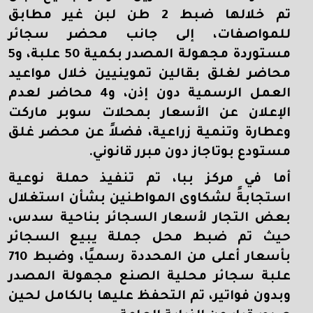
تم خلالها ضبط 2 طن لبن غير مطابق
للمواصفات، إلى جانب محضر سجائر
مستوردة مجهولة المصدر بكمية 50 علبة، و5
محاضر لغلق بقالين تموينيين خلال مواعيد
العمل الرسمية دون إذن، و4 محاضر لعدم
الإعلان عن الأسعار بمحلات سوبر ماركت
وعطارة وتنمية زراعية، فضلاً عن محضر غلق
مستودع بوتاجاز دون مبرر قانوني.
أما في مركز ببا، تم تنفيذ حملة نوعية
استجابةً لشكاوى المواطنين بشأن استغلال
بعض التجار لأسعار السجائر بناحية سدس،
حيث تم ضبط محل جملة يبيع السجائر
بأسعار أعلى من المحددة رسميًا، وضبط 710
علبة سجائر محلية الصنع مجهولة المصدر
وبدون فواتير، تم التحفظ عليها بالكامل لحين