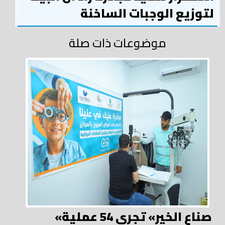
لتوزيع الوجبات الساخنة
موضوعات ذات صلة
«صناع الخير» تجري 54 عملية