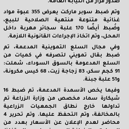
صدور قرار من النيابة العامة.
وتم ضبط سوبر ماركت يعرض 355 عبوة مواد
غذائية متنوعة منتهية الصلاحية للبيع،
وضُبط أيضًا 170 علبة سجائر مهربة داخل
المحل، وتم اتخاذ الإجراءات القانونية اللازمة.
وفي مجال السلع التموينية المدعمة، تم
ضبط بقال تمويني لتصرفه في كميات من
السلع المدعومة بالسوق السوداء، شملت:
91 كجم سكر، 83 زجاجة زيت، 68 كيس مكرونة،
و51 علبة جبنة.
وفيما يخص الأسمدة المدعمة، تم ضبط 16
شيكارة سماد مخصص من وزارة الزراعة تم
تداولها خارج نطاق الجمعيات الزراعية
بالمخالفة، وتم التحفظ عليها. وتم تحرير 4
محاضر لعدم الإعلان عن الأسعار بعدد من