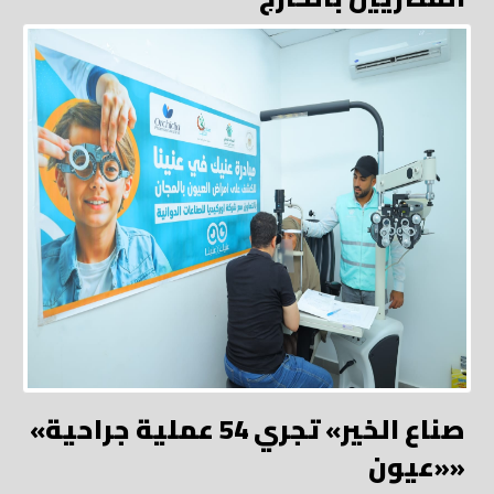
«صناع الخير» تجري 54 عملية جراحية
«عيون»