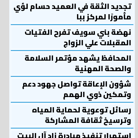
تجديد الثقة في العميد حسام لؤي
مأمورًا لمركز ببا
نهضة بني سويف تفرح الفتيات
المقبلات علي الزواج
المحافظ يشهد مؤتمر السلامة
والصحة المهنية
شؤون الإعاقة تواصل جهود دعم
وتمكين ذوي الهمم
رسائل توعوية لحماية المياه
وترسيخ ثقافة المشاركة
استمرار تنفيذ مبادرة زاد آل البيت