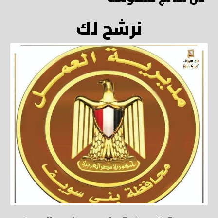
نرشح لك