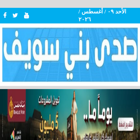
الأحد ٠٩ / أغسطس /
٢٠٢٦