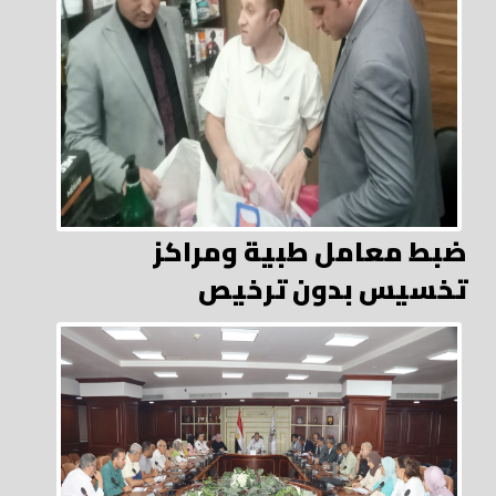
ضبط معامل طبية ومراكز
تخسيس بدون ترخيص