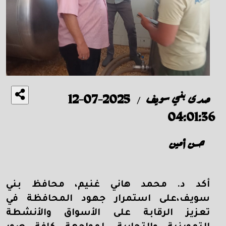
صدى بني سويف
2025-07-12
/
04:01:36
حسن أمين
أكد د. محمد هاني غنيم، محافظ بني
سويف،على استمرار جهود المحافظة في
تعزيز الرقابة على الأسواق والأنشطة