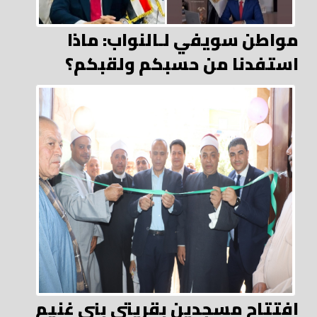
مواطن سويفي لـالنواب: ماذا
استفدنا من حسبكم ولقبكم؟
افتتاح مسجدين بقريتي بني غنيم