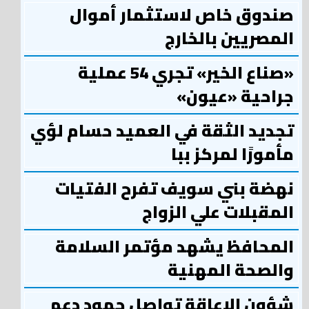
صندوق خاص لاستثمار أموال
المصريين بالخارج
«صناع الخير» تجري 54 عملية
جراحية «عيون»
تجديد الثقة في العميد حسام لؤي
مأمورًا لمركز ببا
نهضة بني سويف تفرح الفتيات
المقبلات علي الزواج
المحافظ يشهد مؤتمر السلامة
والصحة المهنية
شؤون الإعاقة تواصل جهود دعم