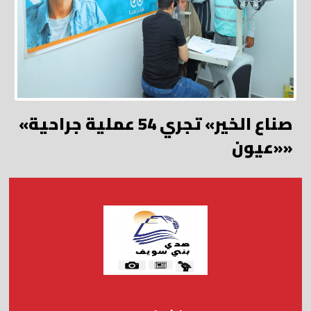
«صناع الخير» تجري 54 عملية جراحية
«عيون»