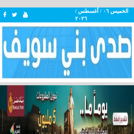
الخميس ٠٦ / أغسطس /
٢٠٢٦