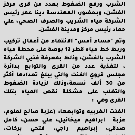
الشرب ورفع الضغوط بعدد من قرى مركز
الفشن، وبحضور: المهندسة دينا عمر رئيس
الشركة مياه الشريب والصرف الصحي، علي
حماد رئيس مركز ومدينة الفشن.
وتم "مساء أمس" الانتهاء من أعمال تركيب
وربط خط مياه قطر 12 بوصة على محطة مياه
الشرب بالفشن، وذلط بمعرفة فنيي الشركة
، لتغذية عدد من القرى والتوابع بدائرة
مجلس قروي الفنت والتي يبلغ تعدادها أكثر
من 30 ألف نسمة،وذلك لزيادة الضغوط
والتغلب على مشكلة نقص المياه بتلك
القرى وهي :
الفنت الغربيه وتوابعها: (عزبة صالح لملوم،
عزبة ابراهيم ميخائيل، علي حسن، كامل
صدقي، إبراهيم راجي، فتحي بركات،