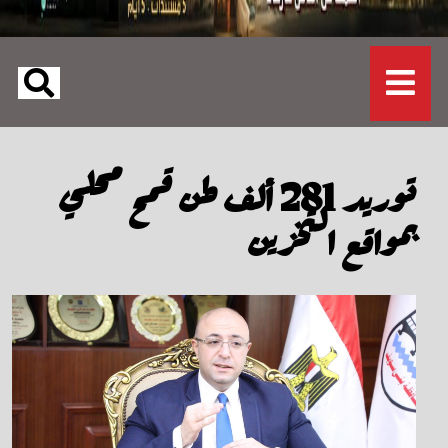
توريد 281 ألف طن قمح محلي
بمواقع التخزين