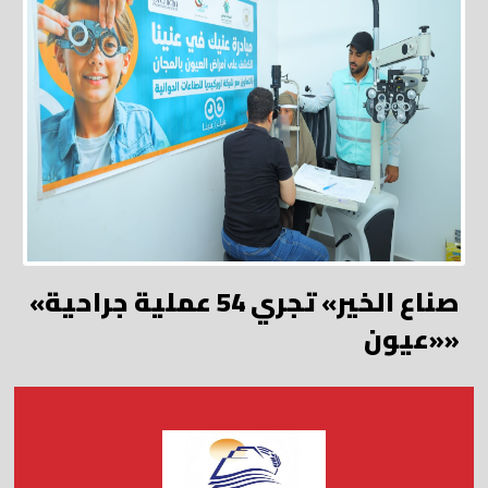
«صناع الخير» تجري 54 عملية جراحية
«عيون»