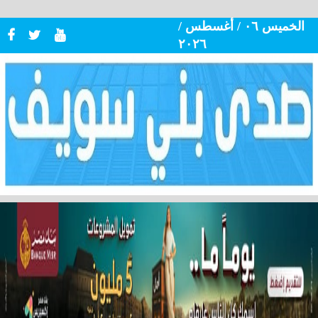
الخميس ٠٦ / أغسطس /
٢٠٢٦