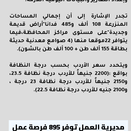
وإعداد التقارير والبيانات اليومية اللازمة.
تجدر الإشارة إلى أن إجمالي المساحات
المنزرعة 108 ألف و485 فدانا"أراض قديمة
وجديدة"على مستوى مراكز المحافظة،فيما
يتوافر 22موقعا منها (4 صوامع معدنية حديثة
بطاقة 155 ألف طن + 100 ألف طن بالشون).
ويتحدد سعر الأردب بحسب درجة النظافة
بواقع :(2200 جنيهاً للأردب درجة نظافة 23.5،
و2150 جنيهاً للأردب درجة نظافة 23 درجة ،
و2100 جنيه للأردب درجة نظافة 22.5).
مديرية العمل توفر 895 فرصة عمل