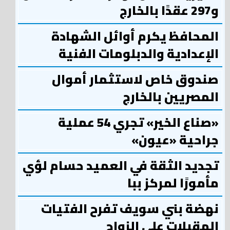
و297 عقدًا بالخارج
المحافظ يكرم أوائل الشهادة
الإعدادية والدبلومات الفنية
صندوق خاص لاستثمار أموال
المصريين بالخارج
«صناع الخير» تجري 54 عملية
جراحية «عيون»
تجديد الثقة في العميد حسام لؤي
مأمورًا لمركز ببا
نهضة بني سويف تفرح الفتيات
المقبلات علي الزواج