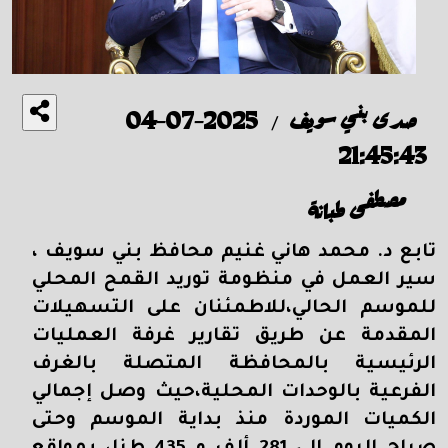
صدى بني سويف
2025-07-04
/
21:45:43
مصطفى طبانة
تابع د. محمد هاني غنيم محافظ بني سويف ،
سير العمل في منظومة توريد القمح المحلي
للموسم الحالي،للاطمئنان على التسهيلات
المقدمة عن طريق تقارير غرفة العمليات
الرئيسية بالمحافظة المتصلة بالغرف
الفرعية بالوحدات المحلية،حيث وصل إجمالي
الكميات الموردة منذ بداية الموسم وحتى