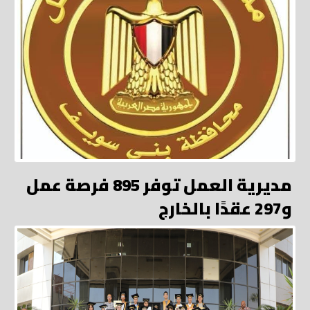
مديرية العمل توفر 895 فرصة عمل
و297 عقدًا بالخارج