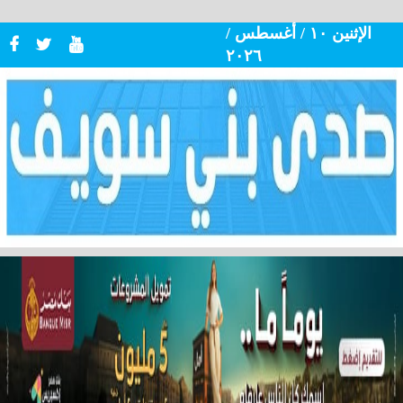
الإثنين ١٠ / أغسطس /
٢٠٢٦