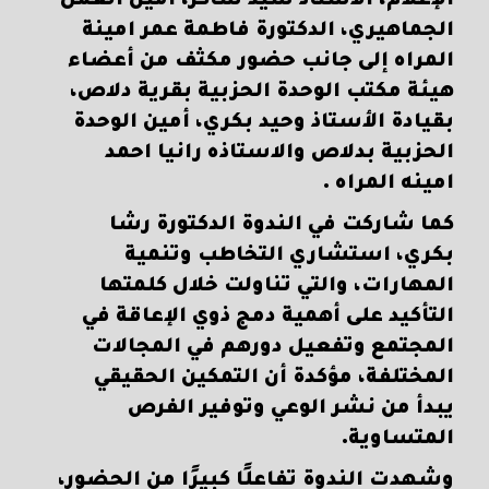
الإعلام، الأستاذ سيد شاكر، أمين العمل
الجماهيري، الدكتورة فاطمة عمر امينة
المراه إلى جانب حضور مكثف من أعضاء
هيئة مكتب الوحدة الحزبية بقرية دلاص،
بقيادة الأستاذ وحيد بكري، أمين الوحدة
الحزبية بدلاص والاستاذه رانيا احمد
امينه المراه .
كما شاركت في الندوة الدكتورة رشا
بكري، استشاري التخاطب وتنمية
المهارات، والتي تناولت خلال كلمتها
التأكيد على أهمية دمج ذوي الإعاقة في
المجتمع وتفعيل دورهم في المجالات
المختلفة، مؤكدة أن التمكين الحقيقي
يبدأ من نشر الوعي وتوفير الفرص
المتساوية.
وشهدت الندوة تفاعلًا كبيرًا من الحضور،