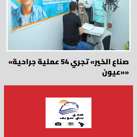
«صناع الخير» تجري 54 عملية جراحية
«عيون»