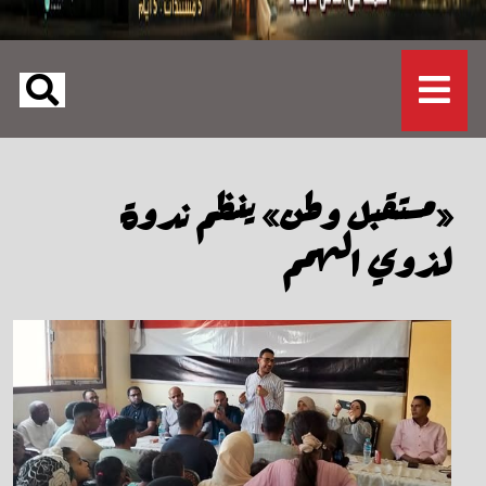
«مستقبل وطن» ينظم ندوة
لذوي الهمم