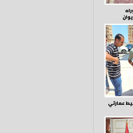
راه
يوان
يط عمارتي