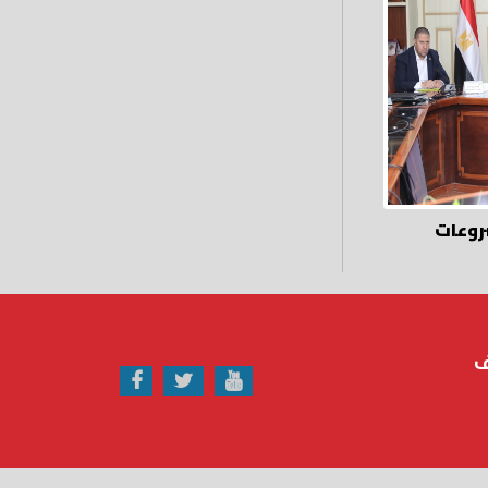
روعات
ف