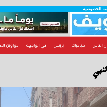
ة الخصوصية
ل الناس
مبادرات
بيزنس
في الواجهة
دواوين الع
لنبي