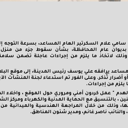
سامي علام السكرتير العام المساعد، بسرعة التوجه إلى
 بديوان عام المحافظة، بشأن سقوط جزء من منزل 
وذلك لاتخاذ ما يلزم من إجراءات عاجلة تضمن سلامة
لمساعد يرافقه علي يوسف رئيس المدينة، إلى موقع البلا
أو أضرار تُذكر. وعلى الفور تم استدعاء لجنة المنشآت ال
 يلزم من إجراءات.
الهدم " عمل كردون أمني ومروري حول الموقع ، واخلاء 
ين ، بالتنسيق مع الحماية المدنية والكهرباء ومركز الش
ها، وذلك من خلال المراجعة الهندسية والميدانية من خ
لنائب ناصر غانم، ومدير شئون المناطق.