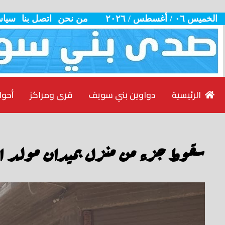
الخميس ٠٦ / أغسطس / ٢٠٢٦
من نحن
اتصل بنا
سياس
الرئيسية
دواوين بني سويف
قرى ومراكز
أحوا
سقوط جزء من منزل بميدان مولد ا