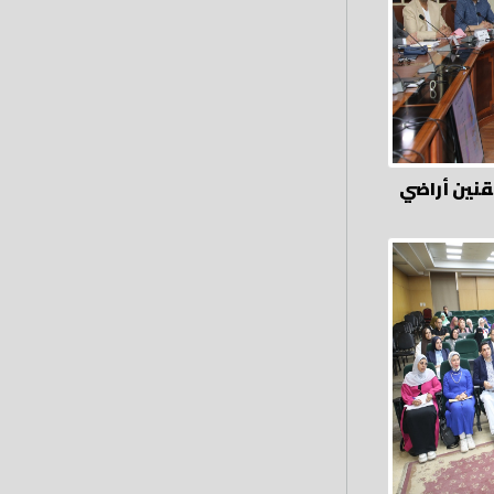
نين أراضي