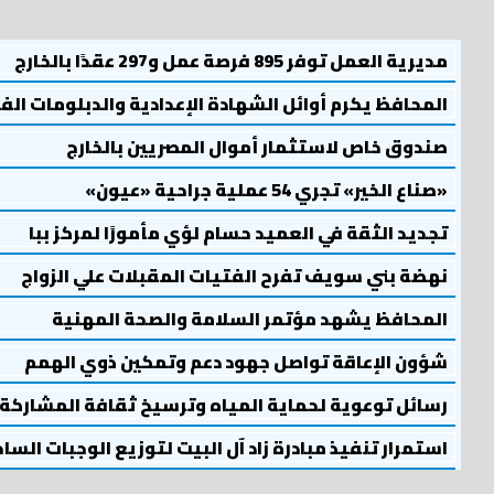
مديرية العمل توفر 895 فرصة عمل و297 عقدًا بالخارج
المحافظ يكرم أوائل الشهادة الإعدادية والدبلومات الف
صندوق خاص لاستثمار أموال المصريين بالخارج
«صناع الخير» تجري 54 عملية جراحية «عيون»
تجديد الثقة في العميد حسام لؤي مأمورًا لمركز ببا
نهضة بني سويف تفرح الفتيات المقبلات علي الزواج
المحافظ يشهد مؤتمر السلامة والصحة المهنية
شؤون الإعاقة تواصل جهود دعم وتمكين ذوي الهمم
رسائل توعوية لحماية المياه وترسيخ ثقافة المشاركة
استمرار تنفيذ مبادرة زاد آل البيت لتوزيع الوجبات السا