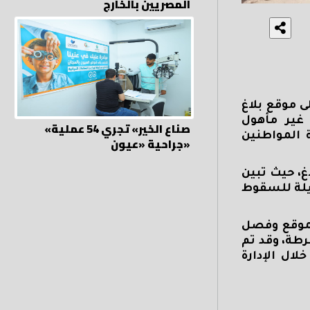
المصريين بالخارج
 موقع بلاغ
غير مأهول
«صناع الخير» تجري 54 عملية
 المواطنين
جراحية «عيون»
غ، حيث تبين
آيلة للسقوط
الموقع وفصل
رطة، وقد تم
لال الإدارة