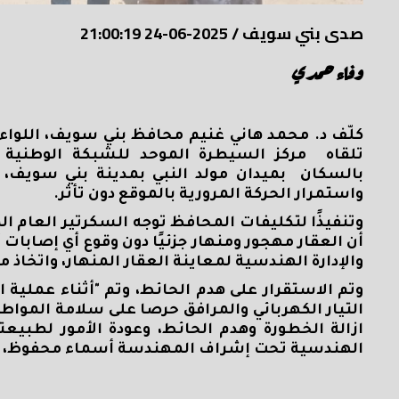
صدى بني سويف
/
2025-06-24 21:00:19
وفاء حمدي
كلّف د. محمد هاني غنيم محافظ بني سويف، اللواء 
تلقاه مركز السيطرة الموحد للشبكة الوطنية
بالسكان بميدان مولد النبي بمدينة بني سويف، 
واستمرار الحركة المرورية بالموقع دون تأثر.
وتنفيذًا لتكليفات المحافظ توجه السكرتير العام ا
أن العقار مهجور ومنهار جزئيًا دون وقوع أي إصابات 
والإدارة الهندسية لمعاينة العقار المنهار، واتخاذ ما
وتم الاستقرار على هدم الحائط، وتم "أثناء عملية 
التيار الكهربائي والمرافق حرصا على سلامة المواطن
ازالة الخطورة وهدم الحائط، وعودة الأمور لطبيعت
الهندسية تحت إشراف المهندسة أسماء محفوظ، ، وا