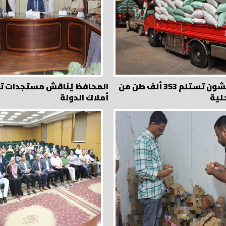
الصوامع والشون تستلم 353 ألف طن من
المحافظ يُناقش مستجدات تق
لية
أملاك الدولة