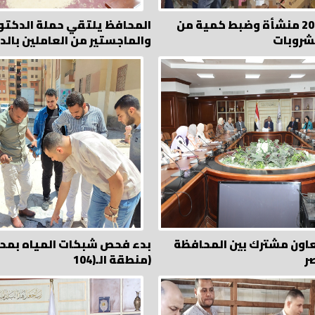
المرور على 200 منشأة وضبط كمية من
المحافظ يلتقي حملة الدكتو
مشروبات
والماجستير من العاملين بالد
اون مشترك بين المحافظة
بدء فحص شبكات المياه بمح
ر
منطقة الـ(104)