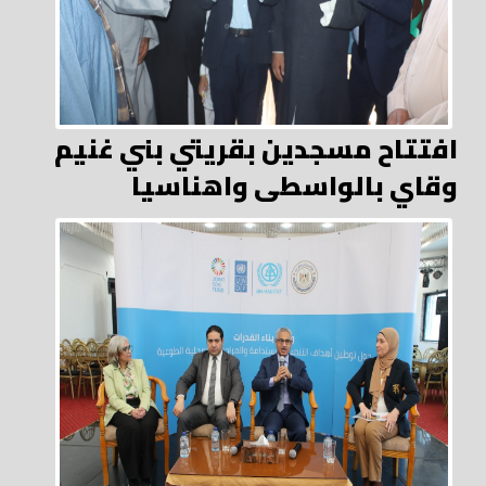
افتتاح مسجدين بقريتي بني غنيم
وقاي بالواسطى واهناسيا