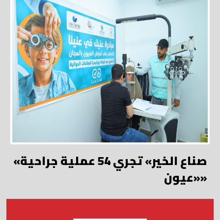
«صناع الخير» تجري 54 عملية جراحية
«عيون»