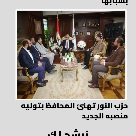
بشبابها
حزب النور تهنئ المحافظ بتوليه
منصبه الجديد
نرشح لك