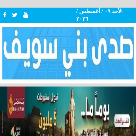
الأحد ٠٩ / أغسطس /
٢٠٢٦