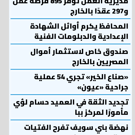
مديرية العمل توفر 895 فرصة عمل
و297 عقدًا بالخارج
المحافظ يكرم أوائل الشهادة
الإعدادية والدبلومات الفنية
صندوق خاص لاستثمار أموال
المصريين بالخارج
«صناع الخير» تجري 54 عملية
جراحية «عيون»
تجديد الثقة في العميد حسام لؤي
مأمورًا لمركز ببا
نهضة بني سويف تفرح الفتيات