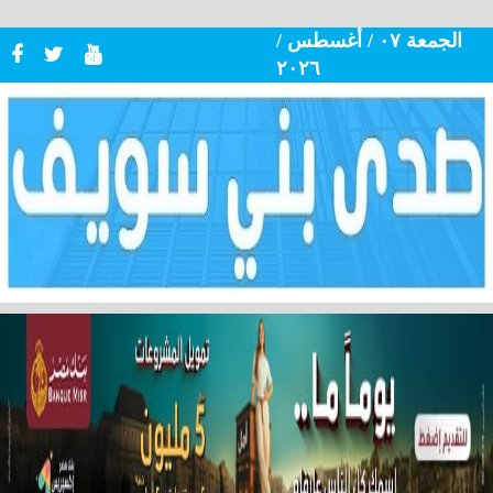
الجمعة ٠٧ / أغسطس /
٢٠٢٦