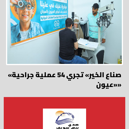
«صناع الخير» تجري 54 عملية جراحية
«عيون»