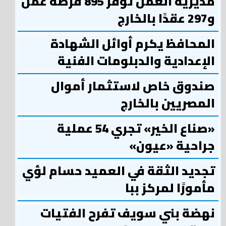
مديرية العمل توفر 895 فرصة عمل
و297 عقدًا بالخارج
المحافظ يكرم أوائل الشهادة
الإعدادية والدبلومات الفنية
صندوق خاص لاستثمار أموال
المصريين بالخارج
«صناع الخير» تجري 54 عملية
جراحية «عيون»
تجديد الثقة في العميد حسام لؤي
مأمورًا لمركز ببا
نهضة بني سويف تفرح الفتيات