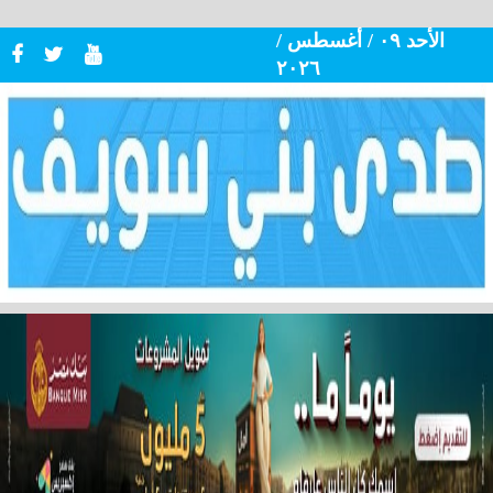
الأحد ٠٩ / أغسطس /
٢٠٢٦