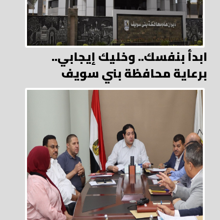
ابدأ بنفسك.. وخليك إيجابي..
برعاية محافظة بني سويف