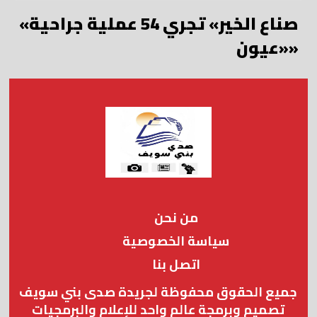
«صناع الخير» تجري 54 عملية جراحية
«عيون»
من نحن
سياسة الخصوصية
اتصل بنا
جميع الحقوق محفوظة لجريدة صدى بني سويف
تصميم وبرمجة عالم واحد للإعلام والبرمجيات