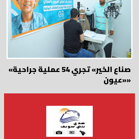
«صناع الخير» تجري 54 عملية جراحية
«عيون»