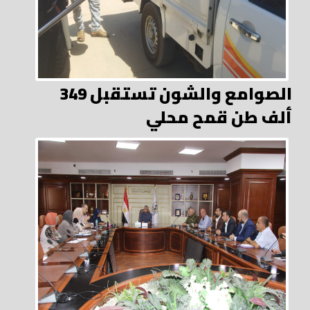
الصوامع والشون تستقبل 349
ألف طن قمح محلي