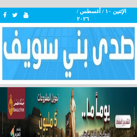
الإثنين ١٠ / أغسطس /
٢٠٢٦