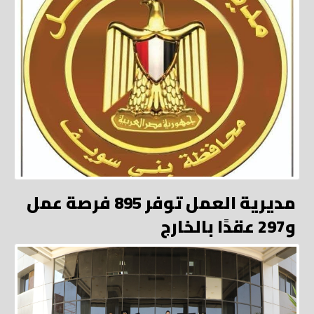
مديرية العمل توفر 895 فرصة عمل
و297 عقدًا بالخارج