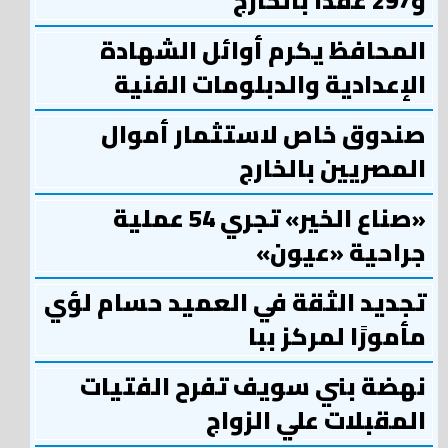
و297 عقدًا بالخارج
المحافظ يكرم أوائل الشهادة
الإعدادية والدبلومات الفنية
صندوق خاص لاستثمار أموال
المصريين بالخارج
«صناع الخير» تجري 54 عملية
جراحية «عيون»
تجديد الثقة في العميد حسام لؤي
مأمورًا لمركز ببا
نهضة بني سويف تفرح الفتيات
المقبلات علي الزواج