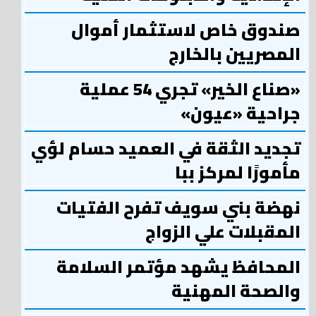
صندوق خاص لاستثمار أموال
المصريين بالخارج
«صناع الخير» تجري 54 عملية
جراحية «عيون»
تجديد الثقة في العميد حسام لؤي
مأمورًا لمركز ببا
نهضة بني سويف تفرح الفتيات
المقبلات علي الزواج
المحافظ يشهد مؤتمر السلامة
والصحة المهنية