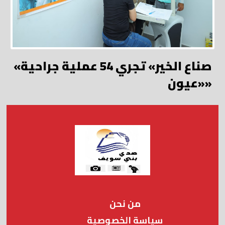
«صناع الخير» تجري 54 عملية جراحية
«عيون»
من نحن
سياسة الخصوصية