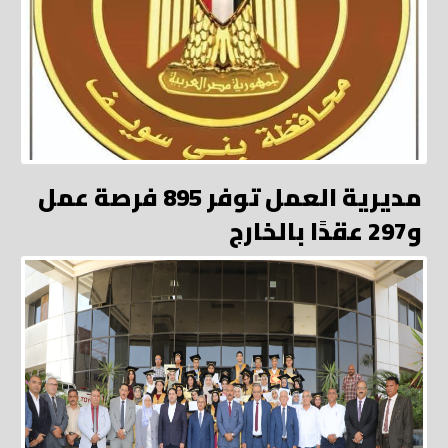
مديرية العمل توفر 895 فرصة عمل
و297 عقدًا بالخارج