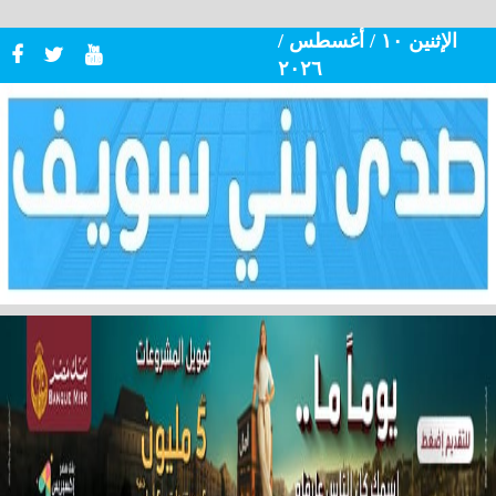
الإثنين ١٠ / أغسطس /
٢٠٢٦