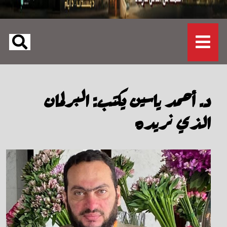
د. أحمد ياسين يكتب: البرلمان
الذي نريده