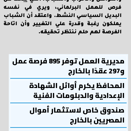
فرص للعمل البرلماني، ويري في نفسه
البديل السياسي النشط. واعتقد أن الشباب
يملكون رغبة وقدرة علي التغيير وأن اتاحة
الفرصة لهم حلم ننتظر تحقيقه.
مديرية العمل توفر 895 فرصة عمل
و297 عقدًا بالخارج
المحافظ يكرم أوائل الشهادة
الإعدادية والدبلومات الفنية
صندوق خاص لاستثمار أموال
المصريين بالخارج