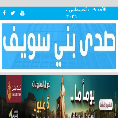
الأحد ٠٩ / أغسطس /
٢٠٢٦