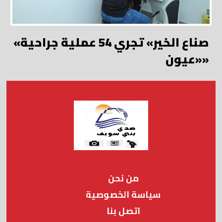
«صناع الخير» تجري 54 عملية جراحية
«عيون»
من نحن
سياسة الخصوصية
اتصل بنا