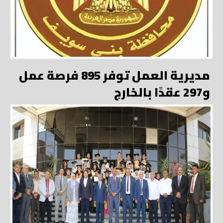
مديرية العمل توفر 895 فرصة عمل
و297 عقدًا بالخارج