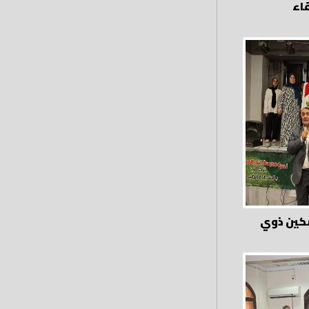
اء
كين ذوي