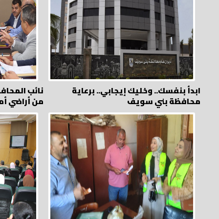
ابدأ بنفسك.. وخليك إيجابي.. برعاية
نائب المحاف
محافظة بني سويف
من أراضي أم