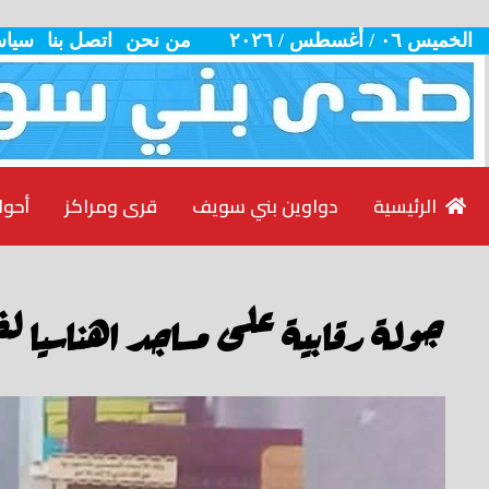
الخميس ٠٦ / أغسطس / ٢٠٢٦
من نحن
اتصل بنا
سياس
الرئيسية
دواوين بني سويف
قرى ومراكز
أحوا
جولة رقابية على مساجد اهناسيا لض