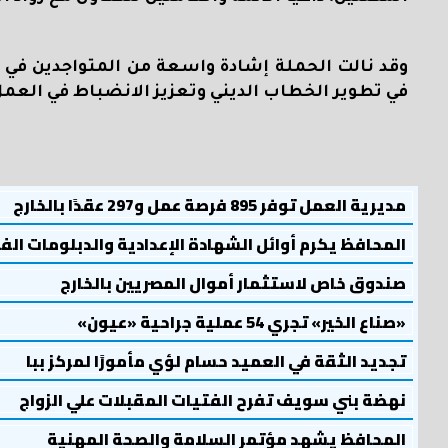
وقد نالت الحملة إشادة واسعة من المتواجدين في ال
في تطوير الخطاب الديني وتعزيز الانضباط في العمل
مديرية العمل توفر 895 فرصة عمل و297 عقدًا بالخارج
المحافظ يكرم أوائل الشهادة الإعدادية والدبلومات الف
صندوق خاص لاستثمار أموال المصريين بالخارج
«صناع الخير» تجري 54 عملية جراحية «عيون»
تجديد الثقة في العميد حسام لؤي مأمورًا لمركز ببا
نهضة بني سويف تفرح الفتيات المقبلات علي الزواج
المحافظ يشهد مؤتمر السلامة والصحة المهنية