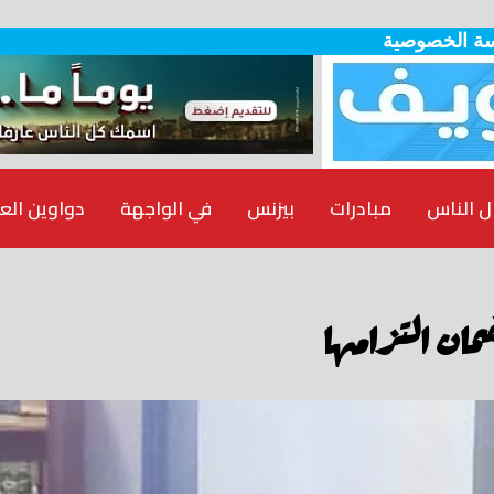
ة الخصوصية
ل الناس
مبادرات
بيزنس
في الواجهة
دواوين الع
مان التزامها