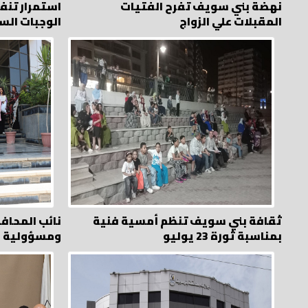
نهضة بني سويف تفرح الفتيات
استمرار تنفي
المقبلات علي الزواج
الوجبات الس
ثقافة بني سويف تنظم أمسية فنية
نائب المحاف
بمناسبة ثورة 23 يوليو
ومسؤولية