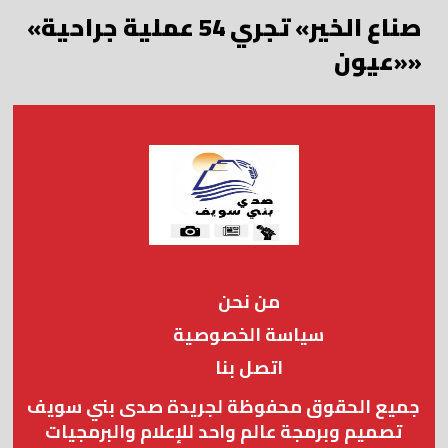
«صناع الخير» تجري 54 عملية جراحية
«عيون»
من نحن
سياسة الخصوصية
اتصل بنا
جميع الحقوق محفوظة لجريدة صدى بني سويف
تصميم وبرمجة عالم واحد للإعلام والبرمجيات