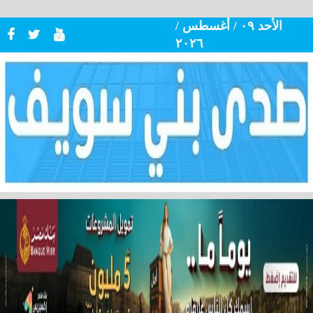
الأحد ٠٩ / أغسطس /
٢٠٢٦