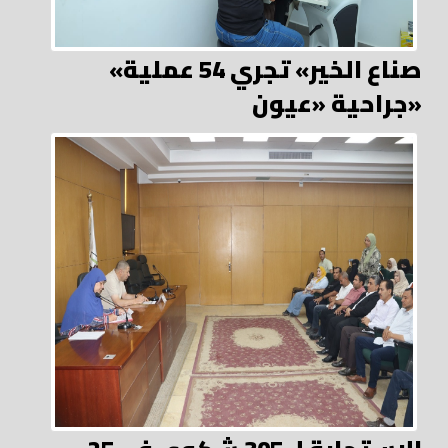
«صناع الخير» تجري 54 عملية
جراحية «عيون»