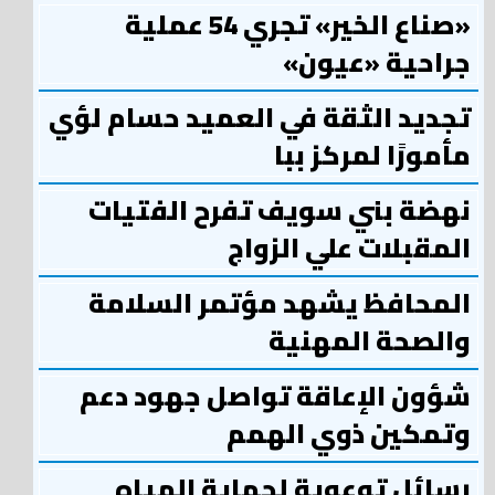
«صناع الخير» تجري 54 عملية
جراحية «عيون»
تجديد الثقة في العميد حسام لؤي
مأمورًا لمركز ببا
نهضة بني سويف تفرح الفتيات
المقبلات علي الزواج
المحافظ يشهد مؤتمر السلامة
والصحة المهنية
شؤون الإعاقة تواصل جهود دعم
وتمكين ذوي الهمم
رسائل توعوية لحماية المياه