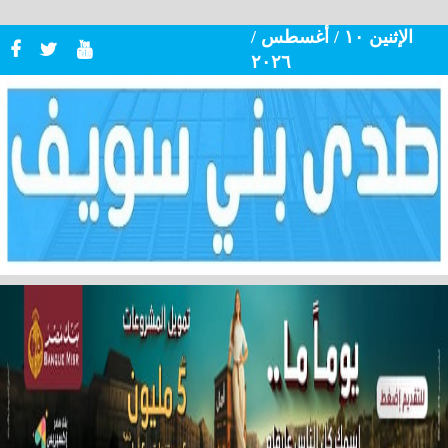
الإثنين ١٠ / أغسطس /
٢٠٢٦