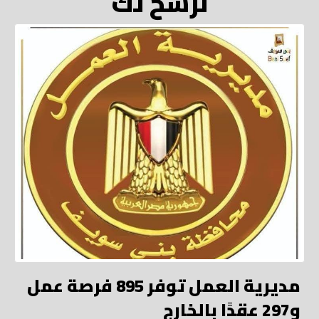
نرشح لك
مديرية العمل توفر 895 فرصة عمل
و297 عقدًا بالخارج