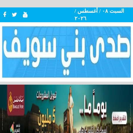
السبت ٠٨ / أغسطس /
٢٠٢٦