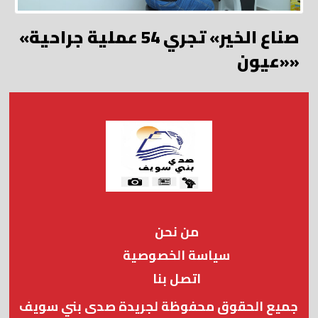
«صناع الخير» تجري 54 عملية جراحية
«عيون»
من نحن
سياسة الخصوصية
اتصل بنا
جميع الحقوق محفوظة لجريدة صدى بني سويف