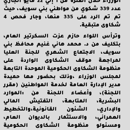
الوزراء خلال الفترة من 1 إلي 22 مايو الجاري
عدد 339 شكوي من مواطني بني سويف، حيث
تم تم الرد على 335 منها، وجار فحص 4
شكاوى متبقية.
وترأس اللواء حازم عزت السكرتير العام،
بتكليف من د. محمد هاني غنيم محافظ بني
سويف، الاجتماع الشهري للجنة العليا
لمراجعة موقف الشكاوى الواردة على
منظومة الشكاوى الحكومية الموحدة التابعة
لمجلس الوزراء ،وذلك بحضور مها حميدة
مدير الإدارة العامة لخدمة المواطنين (مقرر
اللجنة)، وأعضاء اللجنة من :الموارد
البشرية، المتابعة، التفتيش المالي
والإداري، الشئون القانونية،والتخطيط
العمراني، والاستثمار بالديوان العام،
ومسئولو منظومة الشكاوى الحكومية