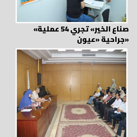
«صناع الخير» تجري 54 عملية
جراحية «عيون»