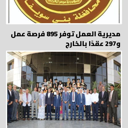
مديرية العمل توفر 895 فرصة عمل
و297 عقدًا بالخارج