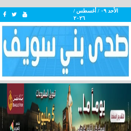
الأحد ٠٩ / أغسطس /
٢٠٢٦