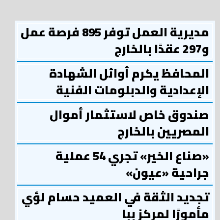
مديرية العمل توفر 895 فرصة عمل
و297 عقدًا بالخارج
المحافظ يكرم أوائل الشهادة
الإعدادية والدبلومات الفنية
صندوق خاص لاستثمار أموال
المصريين بالخارج
«صناع الخير» تجري 54 عملية
جراحية «عيون»
تجديد الثقة في العميد حسام لؤي
مأمورًا لمركز ببا