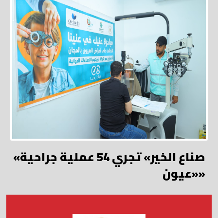
«صناع الخير» تجري 54 عملية جراحية
«عيون»