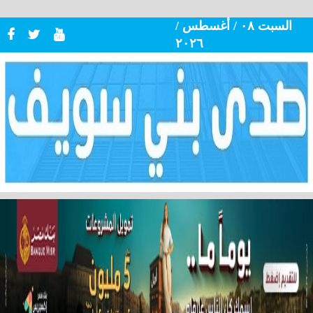
السبت ٠٨ / أغسطس /
٢٠٢٦