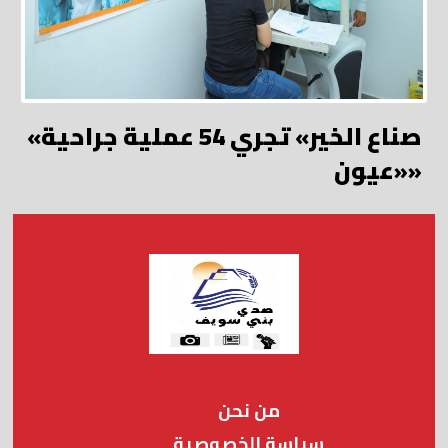
«صناع الخير» تجري 54 عملية جراحية
«عيون»
من نحن
سياسة الخصوصية