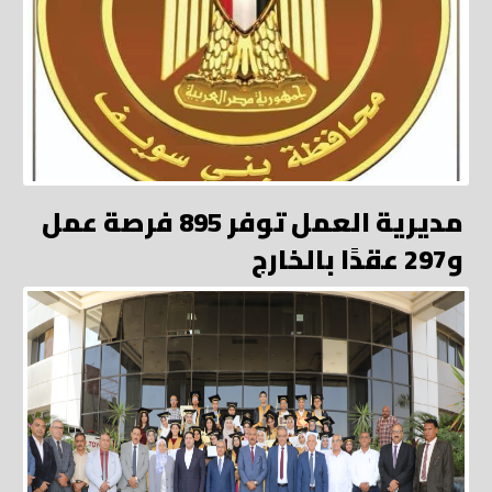
مديرية العمل توفر 895 فرصة عمل
و297 عقدًا بالخارج