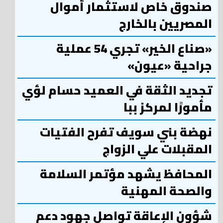
صندوق خاص لاستثمار أموال
المصريين بالخارج
«صناع الخير» تجري 54 عملية
جراحية «عيون»
تجديد الثقة في العميد حسام لؤي
مأمورًا لمركز ببا
نهضة بني سويف تفرح الفتيات
المقبلات علي الزواج
المحافظ يشهد مؤتمر السلامة
والصحة المهنية
شؤون الإعاقة تواصل جهود دعم