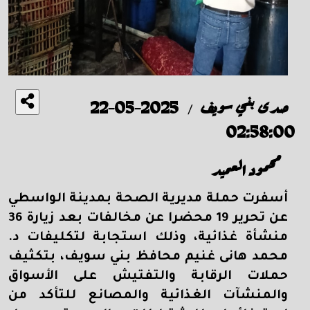
صدى بني سويف
2025-05-22
/
02:58:00
محمود العميد
أسفرت حملة مديرية الصحة بمدينة الواسطي
عن تحرير 19 محضرا عن مخالفات بعد زيارة 36
منشأة غذائية، وذلك استجابة لتكليفات د.
محمد هانى غنيم محافظ بني سويف، بتكثيف
حملات الرقابة والتفتيش على الأسواق
والمنشآت الغذائية والمصانع للتأكد من