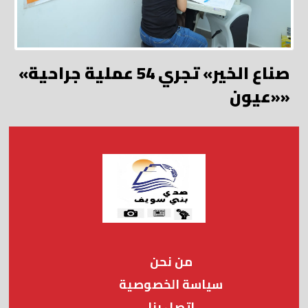
«صناع الخير» تجري 54 عملية جراحية
«عيون»
من نحن
سياسة الخصوصية
اتصل بنا