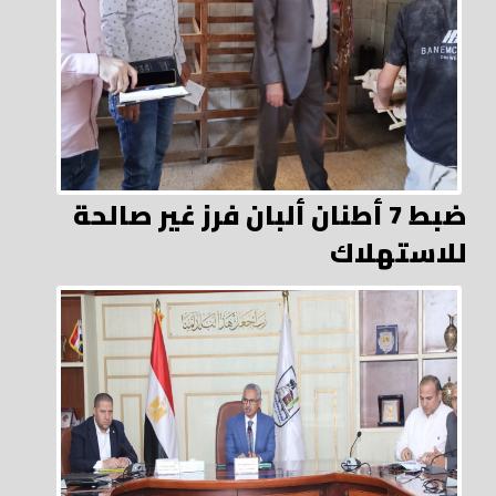
ضبط 7 أطنان ألبان فرز غير صالحة
للاستهلاك