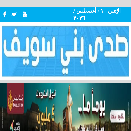
الإثنين ١٠ / أغسطس /
٢٠٢٦