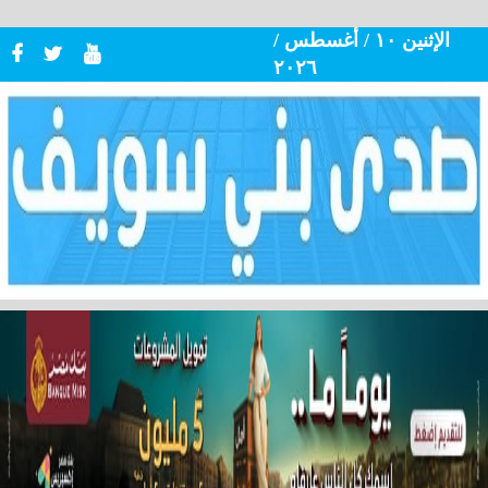
الإثنين ١٠ / أغسطس /
٢٠٢٦