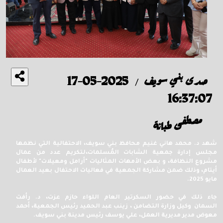
صدى بني سويف
2025-05-17
/
16:37:07
مصطفى طبانة
شهد د. محمد هاني غنيم محافظ بني سويف، الاحتفالية التي نظمها
مجلس إدارة جمعية الشابات المُسلمات،لتكريم عدد من عمال
مشروع النظافة، و بعض الأمهات المثاليات "أرامل ومعيلات" لأطفال
أيتام، وذلك ضمن مشاركة الجمعية في فعاليات الاحتفال بعيد العمال
مايو 2025.
جاء ذلك في حضور السكرتير العام اللواء حازم عزت، د. رأفت
السمان وكيل وزارة التضامن ، زينب عبد الحميد رئيس الجمعية، أحمد
معوض مدير مديرية العمل، علي يوسف رئيس مدينة بني سويف.