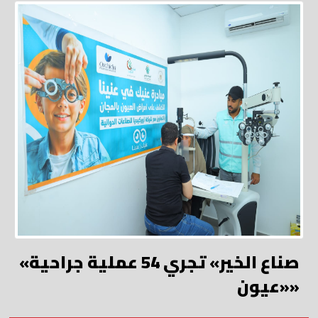
«صناع الخير» تجري 54 عملية جراحية
«عيون»