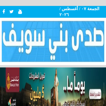
الجمعة ٠٧ / أغسطس /
٢٠٢٦