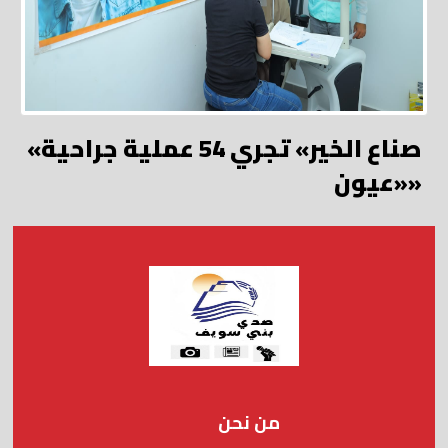
«صناع الخير» تجري 54 عملية جراحية
«عيون»
من نحن