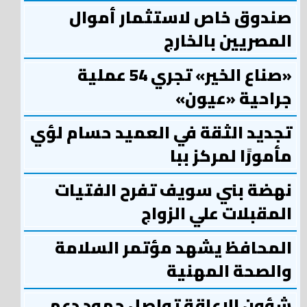
صندوق خاص لاستثمار أموال
المصريين بالخارج
«صناع الخير» تجري 54 عملية
جراحية «عيون»
تجديد الثقة في العميد حسام لؤي
مأمورًا لمركز ببا
نهضة بني سويف تفرح الفتيات
المقبلات علي الزواج
المحافظ يشهد مؤتمر السلامة
والصحة المهنية
شؤون الإعاقة تواصل جهود دعم