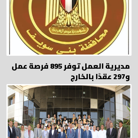
مديرية العمل توفر 895 فرصة عمل
و297 عقدًا بالخارج