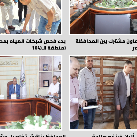
اون مشترك بين المحافظة
بدء فحص شبكات المياه بمح
ر
منطقة الـ(104)
طنان ألبان فرز غير صالحة
المحافظ يناقش تفاصيل مش