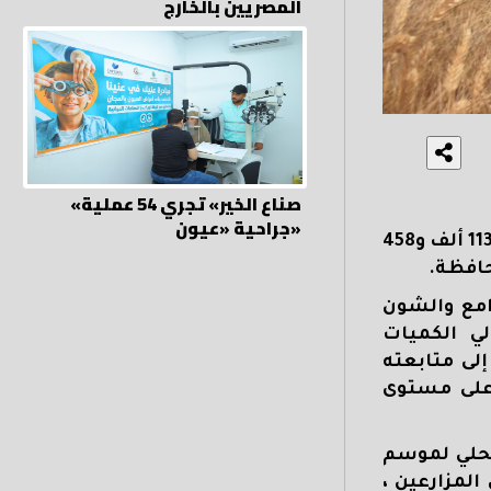
المصريين بالخارج
«صناع الخير» تجري 54 عملية
جراحية «عيون»
بلغت كمية الأقماح المحلية المستلمة بالشون والصوامع الحكومية في بني سويف حتي صباح اليوم السبت 113 ألف و458
حافظة.
امع والشون
 10448طن قمح،ليصل إجمالي الكميات
تى صباح اليوم "إلى 113 ألف و458طناً،مشيراً إلى متابعته
 على مستوى
محلي لموسم
 المزارعين ،