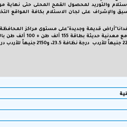
استلام والتوريد لمحصول القمح المحلى حتى نهاية مو
يق والإشراف على لجان الاستلام بكافة المواقع التخزي
بلغ إجمالي المساحات المنزرعة 108 ألف و485 فدانا"أراض قديمة وجديدة"على مستوى مراكز ال
22موقعا تخزينيا بطاقة 250ألف طنا منها (4 صوامع معد
نية