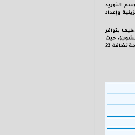
سم التوريد
نية وإعداد
محافظة،فيما يتوافر
نية حديثة بطاقة 155 ألف طن + 100 ألف طن بالشون)، حيث
درجة نظافة 23.5، و2150 جنيهاً للأردب درجة نظافة 23