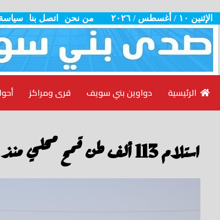
الإثنين ١٠ / أغسطس / ٢٠٢٦
من نحن
اتصل بنا
سياسة
الرئيسية
دواوين بني سويف
قرى ومراكز
أحوا
استلام 113 ألف طن قمح محلي منذ بدء الموسم