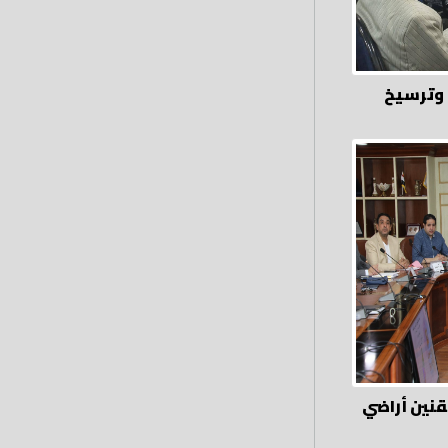
 وترسيخ
نين أراضي