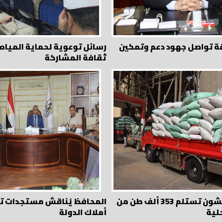
ة تواصل جهود دعم وتمكين
رسائل توعوية لحماية المياه
ثقافة المشاركة
الصوامع والشون تستلم 353 ألف طن من
المحافظ يُناقش مستجدات تق
لية
أملاك الدولة