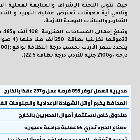
حيث تتولى اللجنة الإشراف والمتابعة لعملية ال
وتلافي أية معوقات تعترض عملية التوريد و التنس
التقارير والبيانات اليومية اللازمة.
وت
يتحدد سعر الأردب بحسب درجة النظافة بواقع :(2200 جنيهاً للأردب
درجة ، و2100 جنيه للأردب درجة نظافة 22.5).
مديرية العمل توفر 895 فرصة عمل و297 عقدًا بالخارج
المحافظ يكرم أوائل الشهادة الإعدادية والدبلومات الف
صندوق خاص لاستثمار أموال المصريين بالخارج
«صناع الخير» تجري 54 عملية جراحية «عيون»
تجديد الثقة في العميد حسام لؤي مأمورًا لمركز ببا