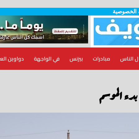
 الخصوصية
ل الناس
مبادرات
بيزنس
في الواجهة
دواوين الع