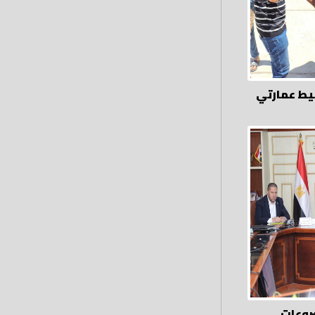
يط عمارتي
روعات