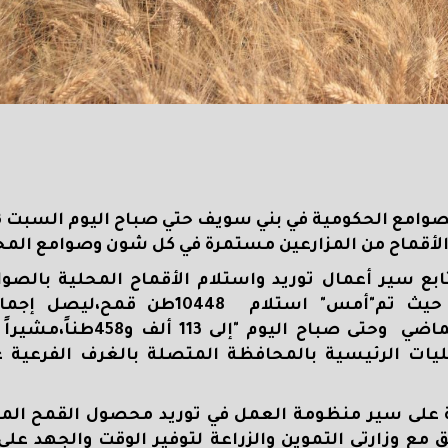
م الأقماح من المزارعين مستمرة في كل شون وصوامع الم
بع سير أعمال توريد واستلام الأقماح المحلية بالصو
الحكومية وجهات التسويق لموسم 2024/2025، حيث تم"أمس" استلام
الموردة"منذ بداية موسم التوريد منتصف أبريل الماضي وح
ليات الرئيسية بالمحافظة المتصلة بالغرف الفرعية
فة على سير منظومة العمل في توريد محصول القمح ال
سيق مع وزارتي التموين والزراعة لتوفير الوقت والجهد على