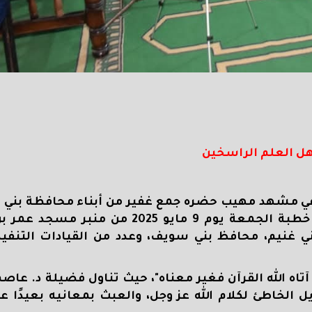
أهل العلم الراسخين
 وفي مشهد مهيب حضره جمع غفير من أبناء محافظة بني 
د. عاصم قبيصي، وكيل وزارة الأوقاف بالمحافظة، خطبة الجمعة يوم 9 مايو 
ي غنيم، محافظ بني سويف، وعدد من القيادات التنفيذي
تاه الله القرآن فغير معناه"، حيث تناول فضيلة د. عا
ل الخاطئ لكلام الله عز وجل، والعبث بمعانيه بعيدًا 