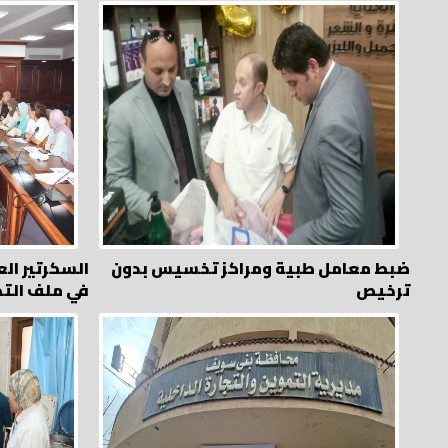
ضبط معامل طبية ومراكز تخسيس بدون
السكرتير ال
ترخيص
في ملف التص