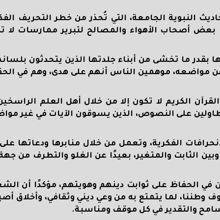
يث النبوية الجامعة، التي تُحذر من خطر التحريف الفك
 بعض أصحاب الأهواء والمصالح لتبرير ممارسات لا ت
ا بقدر ما تخشى من أبناء جلدتها الذين يتحدثون بلسان
 عن مواضعه، موهمين الناس أنهم على هدى، وهم في الح
لقرآن الكريم لا تكون إلا من خلال أهل العلم الراسخي
اولين على النصوص، الذين يسوقون الآيات في غير موا
انحرافات الفكرية، وتعمل من خلال منابرها ودعاتها عل
ن الثابت والمتغير، بعيدًا عن الغلو والتطرف من جهة،
ن في الحفاظ على ثوابت دينهم وهويتهم، مؤكدًا أن ال
ضيوف وطننا، لما يتمتع به من وعي ديني وثقافي، وأخلاق أص
لتسامح والتقدير في كل موقف ومناسبة
.