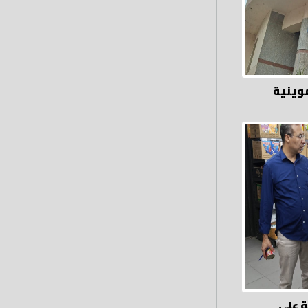
 تموينية
ة على