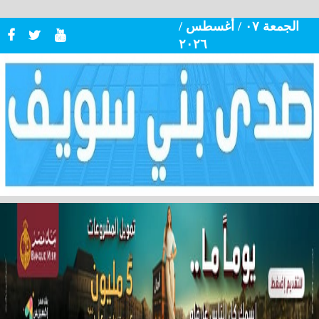
الجمعة ٠٧ / أغسطس /
٢٠٢٦