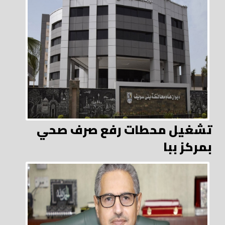
تشغيل محطات رفع صرف صحي
بمركز ببا