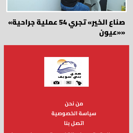
«صناع الخير» تجري 54 عملية جراحية
«عيون»
من نحن
سياسة الخصوصية
اتصل بنا