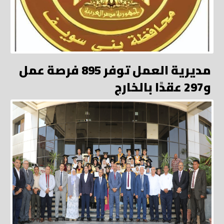
مديرية العمل توفر 895 فرصة عمل
و297 عقدًا بالخارج