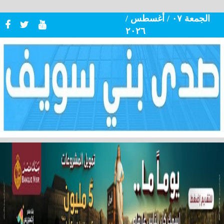
الجمعة ٠٧ / أغسطس /
٢٠٢٦