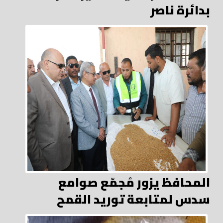
بدائرة ناصر
المحافظ يزور مُجمّع صوامع
سدس لمتابعة توريد القمح