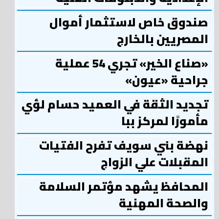
صندوق خاص لاستثمار أموال
المصريين بالخارج
«صناع الخير» تجري 54 عملية
جراحية «عيون»
تجديد الثقة في العميد حسام لؤي
مأمورًا لمركز ببا
نهضة بني سويف تفرح الفتيات
المقبلات علي الزواج
المحافظ يشهد مؤتمر السلامة
والصحة المهنية