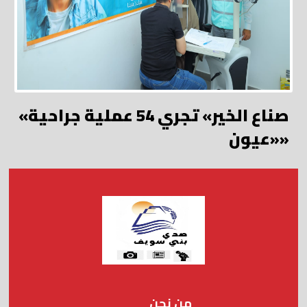
«صناع الخير» تجري 54 عملية جراحية
«عيون»
من نحن