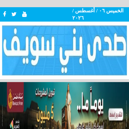
الخميس ٠٦ / أغسطس /
٢٠٢٦