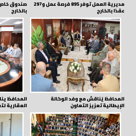
مديرية العمل توفر 895 فرصة عمل و297
صندوق خاص ل
عقدًا بالخارج
بالخارج
المحافظ يُناقش مع وفد الوكالة
المحافظ ينا
الإيطالية تعزيز التعاون
العقارية لت