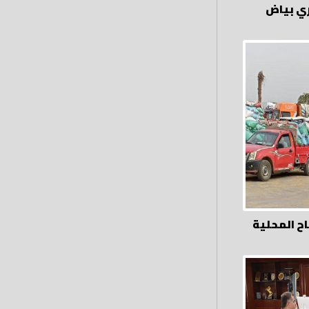
ي بياض
أقماح المحلية