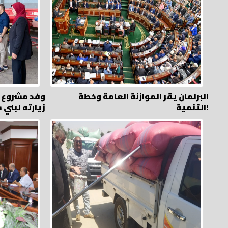
البرلمان يقر الموازنة العامة وخطة
وفد مشروع د
التنمية!
زيارته لبني