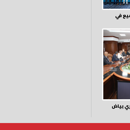
ميع في
ي بياض