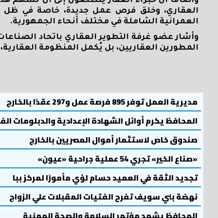
وأضاف أن خبراء العقار يتطلعون إلى أن تُسهم هذه
العقاري، وخلق فرص عمل جديدة، خاصة في ظل اهت
العمرانية الشاملة في مختلف أنحاء الجمهورية
.
وأشار عضو غرفة التطوير العقاري باتحاد الصناعات
المطورين العقاريين، بل يُكمل المنظومة العقارية، و
مديرية العمل توفر 895 فرصة عمل و297 عقدًا بالخارج
المحافظ يكرم أوائل الشهادة الإعدادية والدبلومات الف
صندوق خاص لاستثمار أموال المصريين بالخارج
«صناع الخير» تجري 54 عملية جراحية «عيون»
تجديد الثقة في العميد حسام لؤي مأمورًا لمركز ببا
نهضة بني سويف تفرح الفتيات المقبلات علي الزواج
المحافظ يشهد مؤتمر السلامة والصحة المهنية