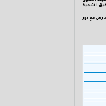
تنشيط السوق
يق التنمية
عارض مع دور