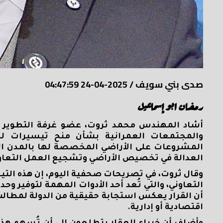
صدى بني سويف
/
2025-04-24 04:47:59
رمضان ابو إسماعيل
أشاد المهندس محمد ثروت، عضو غرفة التطوير الع
والمجتمعات العمرانية بشأن منح تيسيرات لجم
المشروعات على الأراضي المخصصة لها بالمدن الجديد
العدالة في تخصيص الأراضي وتشجيع العمل التعاو
وقال ثروت، في تصريحات صحفية اليوم، إن هذه التي
التعاوني، والتي تُعد أحد الأدوات المهمة لتوفير و
أن القرار يعكس استجابة حقيقية من الدولة لمطالب
اقتصادية أو إدارية
.