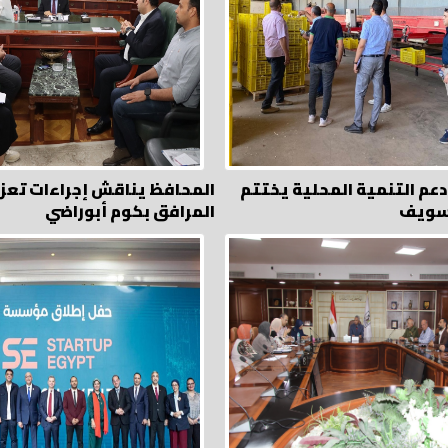
عم التنمية المحلية يختتم
المحافظ يناقش إجراءات تعز
 سويف
المرافق بكوم أبوراضي