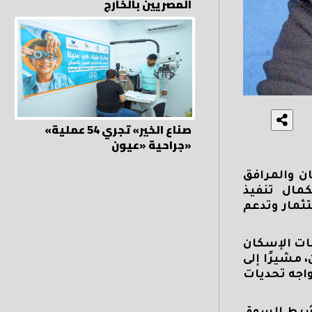
المصريين بالخارج
«صناع الخير» تجري 54 عملية
جراحية «عيون»
ن والمرافق
مال تنفيذ
تثمار وتدعم
ات الإسكان
 مشيرًا إلى
واجه تحديات