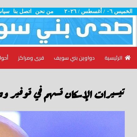
الخميس ٠٦ / أغسطس / ٢٠٢٦
من نحن
اتصل بنا
سياس
الرئيسية
دواوين بني سويف
قرى ومراكز
أحوا
تيسيرات الإسكان تسهم في توفير و