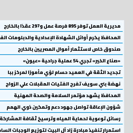
مديرية العمل توفر 895 فرصة عمل و297 عقدًا بالخارج
المحافظ يكرم أوائل الشهادة الإعدادية والدبلومات الف
صندوق خاص لاستثمار أموال المصريين بالخارج
«صناع الخير» تجري 54 عملية جراحية «عيون»
تجديد الثقة في العميد حسام لؤي مأمورًا لمركز ببا
نهضة بني سويف تفرح الفتيات المقبلات علي الزواج
المحافظ يشهد مؤتمر السلامة والصحة المهنية
شؤون الإعاقة تواصل جهود دعم وتمكين ذوي الهمم
رسائل توعوية لحماية المياه وترسيخ ثقافة المشاركة
استمرار تنفيذ مبادرة زاد آل البيت لتوزيع الوجبات السا