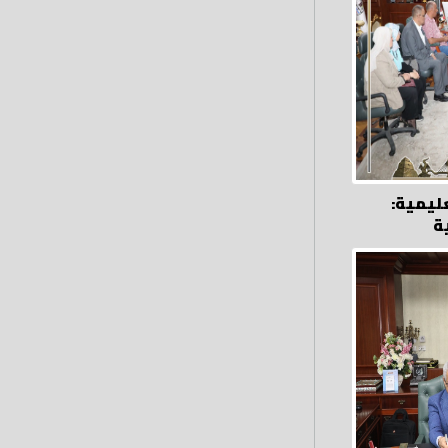
ليمية:
ة