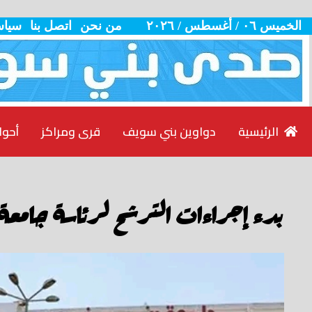
الخميس ٠٦ / أغسطس / ٢٠٢٦
من نحن
اتصل بنا
سياس
الرئيسية
دواوين بني سويف
قرى ومراكز
أحوا
بدء إجراءات الترشح لرئاسة جامع