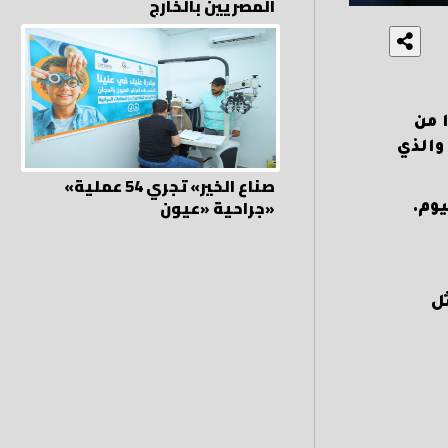
المصريين بالخارج
 من
، والذي
«صناع الخير» تجري 54 عملية
جراحية «عيون»
ليوم.
ل