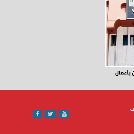
 بأعمال
ف