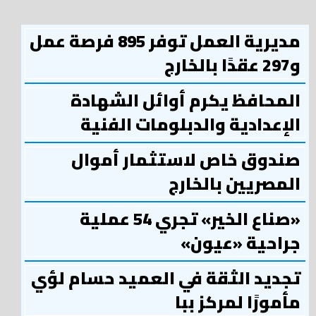
مديرية العمل توفر 895 فرصة عمل
و297 عقدًا بالخارج
المحافظ يكرم أوائل الشهادة
الإعدادية والدبلومات الفنية
صندوق خاص لاستثمار أموال
المصريين بالخارج
«صناع الخير» تجري 54 عملية
جراحية «عيون»
تجديد الثقة في العميد حسام لؤي
مأمورًا لمركز ببا