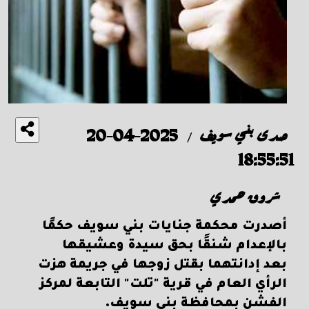
صدى بني سويف
2025-04-20
/
18:55:51
شروق حمدي
أصدرت محكمة جنايات بني سويف حكمًا
بالإعدام شنقًا بحق سيدة وعشيقها
بعد إدانتهما بقتل زوجها في جريمة هزت
الرأي العام في قرية "تلت" التابعة لمركز
الفشن بمحافظة بني سويف.