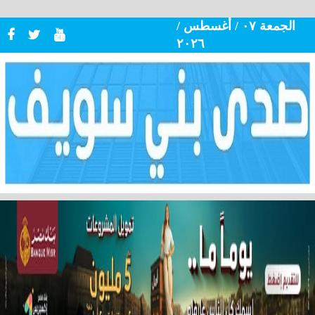
الجمعة ٠٧ / أغسطس /
٢٠٢٦