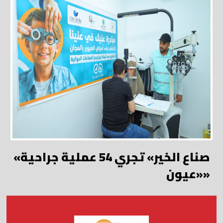
«صناع الخير» تجري 54 عملية جراحية
«عيون»