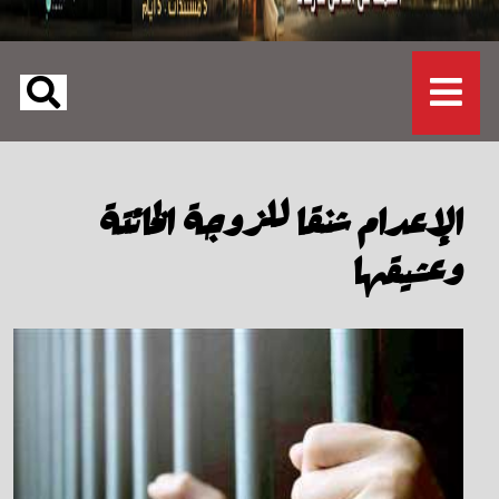
الإعدام شنقا للزوجة الخائتة
وعشيقها