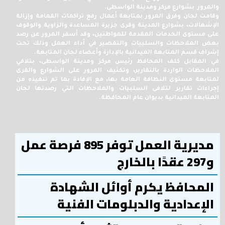
والمرور بشوارع مركز ومدينة الواسطى.
وقامت لجان وفرق المرور بمتابعة أعمال رفع تراكمات القمامة وإزالة
الإشغالات، بشوارع المدينة وقرى جزيرة المساعدة والزاوية والوقوف
على مستوى الخدمات المقدمة للمواطنين، وقد أسفر المرور عن رصد
بعض الملاحظات والسلبيات والتقصير في أداء العمل وذلك تحت
إشراف قسم المتابعة الميدانية بالإدارة وأعضاء لجان المتابعة.
في المقابل كلف المحافظ رئيس مركز ومدينة الواسطى، بتلافي
الملاحظات الواردة بالتقارير، وتكثيف المرور على الشوارع والقرى
لمتابعة مستوى النظافة العامة بها، مع الإفادة بما تم تنفيذه من
إجراءات تقارير لتلافى السلبيات والملاحظات التي رصدتها لجان
المتابعة الميدانية بديوان عام المحافظة.
مديرية العمل توفر 895 فرصة عمل
و297 عقدًا بالخارج
المحافظ يكرم أوائل الشهادة
الإعدادية والدبلومات الفنية