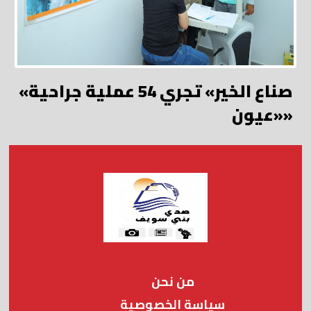
«صناع الخير» تجري 54 عملية جراحية
«عيون»
من نحن
سياسة الخصوصية