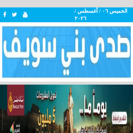
الخميس ٠٦ / أغسطس /
٢٠٢٦