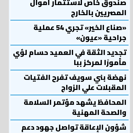
صندوق خاص لاستثمار أموال
المصريين بالخارج
«صناع الخير» تجري 54 عملية
جراحية «عيون»
تجديد الثقة في العميد حسام لؤي
مأمورًا لمركز ببا
نهضة بني سويف تفرح الفتيات
المقبلات علي الزواج
المحافظ يشهد مؤتمر السلامة
والصحة المهنية
شؤون الإعاقة تواصل جهود دعم