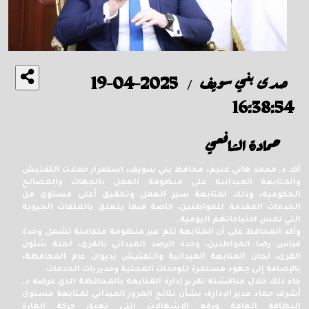
صدى بني سويف
2025-04-19
/
16:38:54
حمادة الشافعي
أكد د. محمد هاني غنيم، محافظ بني سويف، استمرار حملات التفتيش
والمتابعة الميدانية على منظومة العمل بالجهات والمصالح
الحكومية، وذلك لمتابعة سير العمل وتحقيق أعلى مستوى من
الخدمات المقدمة للمواطنين، خاصة فيما يتعلق بالملفات الحيوية
التي تمس احتياجاتهم اليومية.
وأكد المحافظ على أن المتابعة تتم عبر منظومة متكاملة تشمل وحدة
قياس رضا المواطنين، وحدة الرصد الميداني بالقرى، لجنة شئون
القرى، لجان المتابعة الميدانية والتفتيش بديوان عام المحافظة،
بالإضافة إلى جهود مستمرة للوحدات المحلية ومديريات الخدمات.
جاء ذلك خلال مناقشته تقرير إدارة المتابعة بالمحافظة الذي عرضه د.
أشرف حماد مدير الإدارة، بشأن نتائج المرور الميداني لمتابعة مستوى
النظافة العامة ورفع الإشغالات التي تعيق حركة المارة