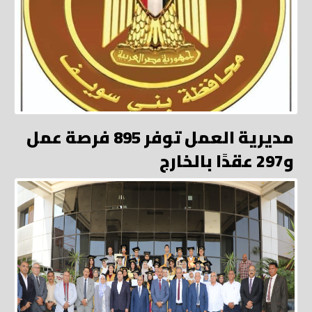
مديرية العمل توفر 895 فرصة عمل
و297 عقدًا بالخارج