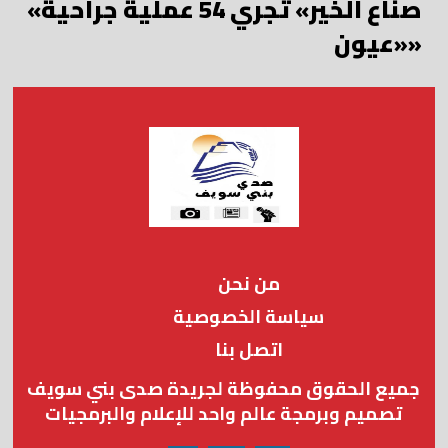
«صناع الخير» تجري 54 عملية جراحية
«عيون»
من نحن
سياسة الخصوصية
اتصل بنا
جميع الحقوق محفوظة لجريدة صدى بني سويف
تصميم وبرمجة عالم واحد للإعلام والبرمجيات