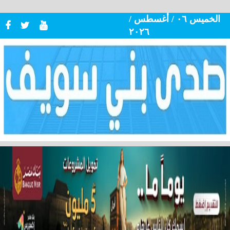
الخميس ٠٦ / أغسطس /
٢٠٢٦