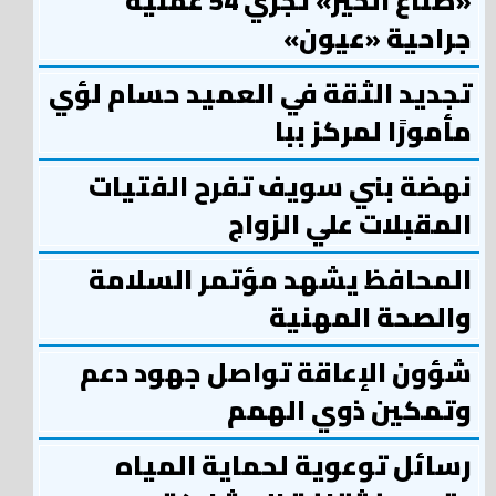
«صناع الخير» تجري 54 عملية
جراحية «عيون»
تجديد الثقة في العميد حسام لؤي
مأمورًا لمركز ببا
نهضة بني سويف تفرح الفتيات
المقبلات علي الزواج
المحافظ يشهد مؤتمر السلامة
والصحة المهنية
شؤون الإعاقة تواصل جهود دعم
وتمكين ذوي الهمم
رسائل توعوية لحماية المياه