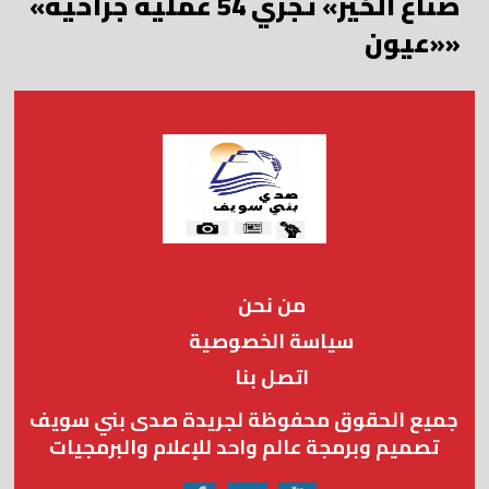
«صناع الخير» تجري 54 عملية جراحية
«عيون»
من نحن
سياسة الخصوصية
اتصل بنا
جميع الحقوق محفوظة لجريدة صدى بني سويف
تصميم وبرمجة عالم واحد للإعلام والبرمجيات