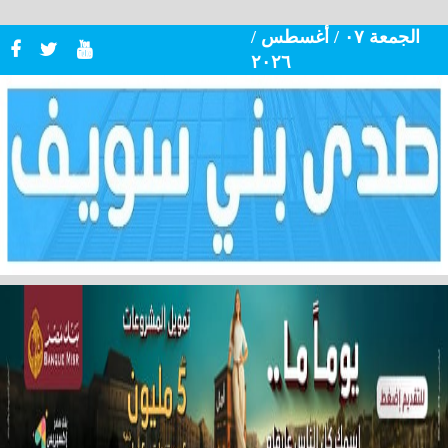
الجمعة ٠٧ / أغسطس /
٢٠٢٦