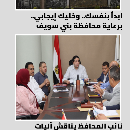
ابدأ بنفسك.. وخليك إيجابي..
برعاية محافظة بني سويف
نائب المحافظ يناقش آليات