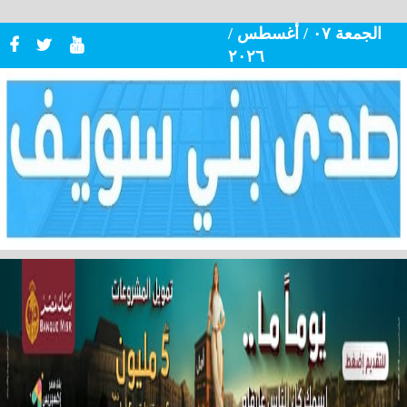
الجمعة ٠٧ / أغسطس /
٢٠٢٦