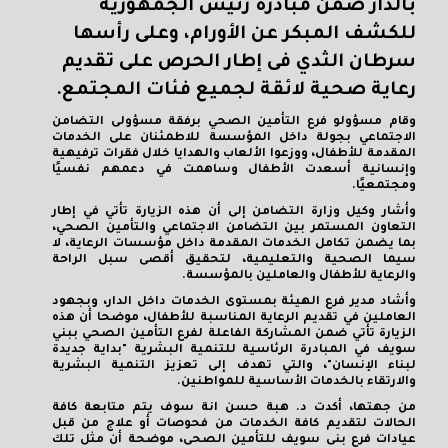
بالدار ضمن مبادرة رئيس الجمهورية
للكشف المبكر عن الأورام، وعلى رأسها
سرطان الثدي فى إطار الحرص على تقديم
رعاية صحية لائقة لجميع فئات المجتمع.
وقام مسؤولو فرع التأمين الصحي برفقة مسؤولى التضامن
الاجتماعي بجولة داخل المؤسسة للاطمئنان على الخدمات
المقدمة للأطفال، ووزعوا الألعاب والهدايا خلال فقرات ترفيهية
وإنسانية أسعدت الأطفال وساهمت في دعمهم نفسيًا
ومجتمعيًا.
وأشار وكيل وزارة التضامن إلى أن هذه الزيارة تأتي في إطار
التعاون المستمر بين التضامن الاجتماعي والتأمين الصحي،
بما يضمن تكامل الخدمات المقدمة داخل مؤسسات الرعاية، لا
سيما الصحية والتعليمية، لتحقيق أقصى سبل الراحة
والرعاية للأطفال والعاملين بالمؤسسة.
وأشاد مدير فرع الهيئة بمستوى الخدمات داخل الدار، وبجهود
العاملين في تقديم الرعاية المناسبة للأطفال، موضحا أن هذه
الزيارة تأتي ضمن المشاركة الفاعلة لفرع التأمين الصحي ببني
سويف في المبادرة الرئاسية للتنمية البشرية "بداية جديدة
لبناء الإنسان"، والتي تهدف إلى تعزيز التنمية البشرية
والارتقاء بالخدمات الأساسية للمواطنين.
من جهتها، أكدت د. هبة حسن انة سوف يتم متابعة كافة
الحالات لتقديم كافة الخدمات من فحوصات أو علاج من قبل
عيادات فرع بنى سويف للتأمين الصحى، موضحة أن مثل تلك