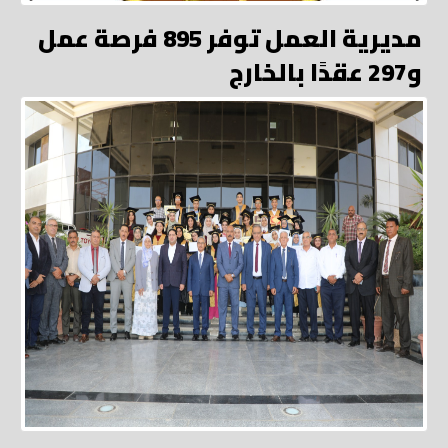
مديرية العمل توفر 895 فرصة عمل
و297 عقدًا بالخارج