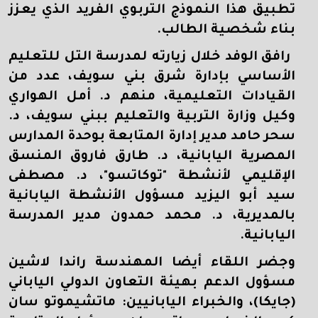
تطبيق هذا النموذج التربوي الفريد الذي يعزز
بناء شخصية الطالب.
رافق الوفد خلال زيارته لمدرسة التل للتعليم
الأساسي بإدارة شرق بني سويف، عدد من
القيادات التعليمية، منهم د. أمل الهواري
وكيل وزارة التربية والتعليم ببني سويف، د.
سحر حامد مدير إدارة المتابعة بوحدة المدارس
المصرية اليابانية، د. طارق فاروق المنسق
الإقليمي لأنشطة "توكاتسو"، د. مصطفى
سيد أبو اليزيد مسؤول الأنشطة اليابانية
بالمديرية، د. محمد حمدون مدير المدرسة
اليابانية.
وجضر اللقاء أيضا المهندسة راندا لاشين
مسؤول الدعم بهيئة التعاون الدولي الياباني
(جايكا)، والخبراء اليابانيين: ماتشيموتو سان