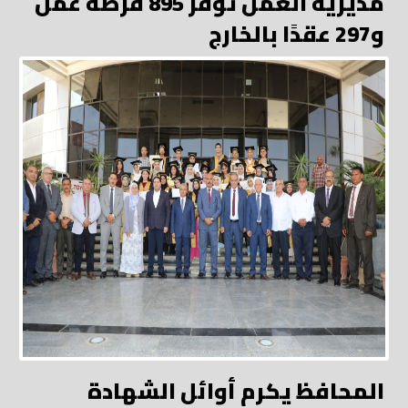
مديرية العمل توفر 895 فرصة عمل
و297 عقدًا بالخارج
المحافظ يكرم أوائل الشهادة