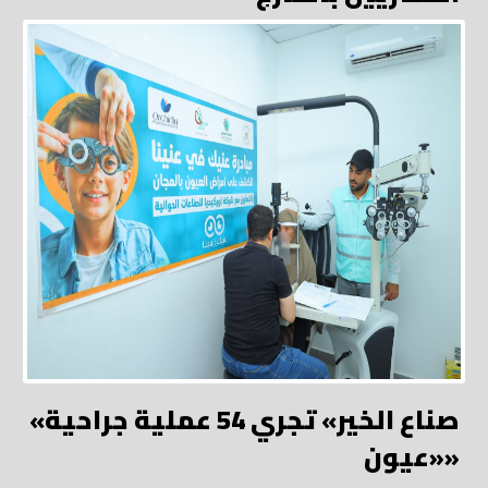
«صناع الخير» تجري 54 عملية جراحية
«عيون»