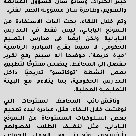
كبير الخبراء، وساتو سان مسؤول المتابعة
والتقويم، وطاهرة سان مسؤولة الدعم الفني.
وتم خلال اللقاء، بحث آليات الاستفادة من
النموذج الياباني، ليس فقط في المدارس
اليابانية ولكن أيضًا في مدارس التعليم
الحكومي، لا سيما بقرى المبادرة الرئاسية
"حياة كريمة"، موضحا أنه سيتم رفع تقرير
مفصل إلى المحافظ، يتضمن مقترحًا لتطبيق
بعض أنشطة "توكاتسو" تدريجيًا داخل
المدارس الحكومية، بما يتلاءم مع البيئة
التعليمية المحلية.
وناقش نائب المحافظ المقترحات التي
نوقشت خلال اللقاء، مثل: مبادرة لبدء تعميم
بعض السلوكيات المستوحاة من النموذج
الياباني، مثل تنظيف الطلاب لفصولهم
بأنفسهم، وتعزيز روح العمل الجماعي