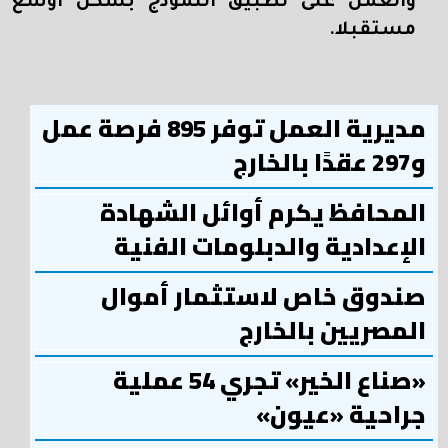
والعمل على تطبيق النموذج بشكل أوسع
مستقبلا.
مديرية العمل توفر 895 فرصة عمل
و297 عقدًا بالخارج
المحافظ يكرم أوائل الشهادة
الإعدادية والدبلومات الفنية
صندوق خاص لاستثمار أموال
المصريين بالخارج
«صناع الخير» تجري 54 عملية
جراحية «عيون»