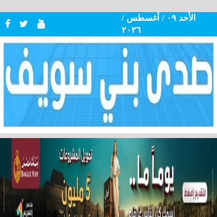
الأحد ٠٩ / أغسطس /
٢٠٢٦