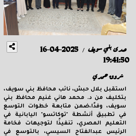
صدى بني سويف
2025-04-16
/
19:41:50
شروق حمدي
استقبل بلال حبش، نائب محافظ بني سويف،
بتكليف من د. محمد هاني غنيم محافظ بني
سويف، وفدًا،ضمن متابعة خطوات التوسع
في تطبيق أنشطة "توكاتسو" اليابانية في
التعليم المصري، تنفيذًا لتوجيهات فخامة
الرئيس عبدالفتاح السيسي، بالتوسع في