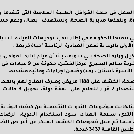
عمل في خطة القوافل الطبية العلاجية التي تنفذها و
زارة، وتنفذها مديرية الصحة، وتستهدف إيصال ودعم مس
 تنفذها الحكو مة في إطار تنفيذ توجيهات القيادة السي
أولى بالرعاية ضمن المبادرة الرئاسة "حياة كريمة
.
يل وزارة الصحة بني سويف، بشأن قيام إدارة القوافل، ب
م الأسرة ،أسنان ، رمد) وضمن اجراءات وقائية مشددة.
ووقعت القافلة الطبية، بحسب تقرير وكيل وزارة الصحة، الكشف على 1188 مريض وصرف
98،معمل طفيليات 31، حالات أشعة عادية 8،
قافلة ندوات تثقيف صحي لعدد 160 مواطنا،كانت موضوعات الندوات التثقيفية عن كيفية
لثدى، سلامة الغذاء، سوء استخدام الأدوية، الرضاع
رة)، فيما تم عمل فحوصات الكشف المبكر عن أمراض ال