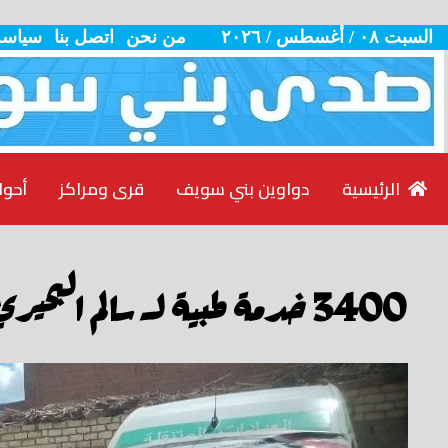
السبت ٠٨ / أغسطس / ٢٠٢٦
من نحن
اتصل بنا
سياسة
الرئيسية
دواوين بني سويف
قرى ومراكز
أحوا
3400 خدمة طبية لـ سالم البحيري في الفشن