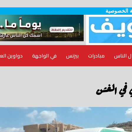
 الخصوصية
ل الناس
مبادرات
بيزنس
في الواجهة
دواوين الع