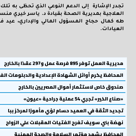
تجدر الإشارة إلى الدعم النوعي الذي تحظى به تلك 
العلاجية بمديرية الصحة بقيادة د. ياسر خيري منسـ
طه كمال حجاج المسؤول المالي والإداري، عيد 
العيادات.
مديرية العمل توفر 895 فرصة عمل و297 عقدًا بالخارج
المحافظ يكرم أوائل الشهادة الإعدادية والدبلومات الف
صندوق خاص لاستثمار أموال المصريين بالخارج
«صناع الخير» تجري 54 عملية جراحية «عيون»
تجديد الثقة في العميد حسام لؤي مأمورًا لمركز ببا
نهضة بني سويف تفرح الفتيات المقبلات علي الزواج
المحافظ يشهد مؤتمر السلامة والصحة المهنية