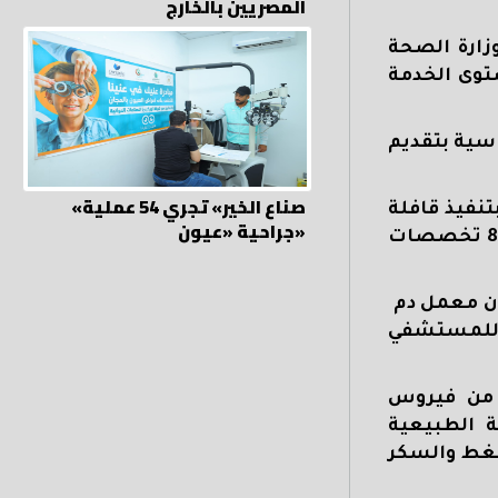
المصريين بالخارج
زارة الصحة
توى الخدمة
اسية بتقديم
«صناع الخير» تجري 54 عملية
تنفيذ قافلة
جراحية «عيون»
طبية يومي الأربعاء والخميس 9 و10 أبريل الجاري بقرية سالم البحيري مركزالفشن، مكونة من 9 عيادات في 8 تخصصات
 العلاج لهم بالمجان معمل دم
 استصدار 2 قرار للعلاج على نفقة دولة، تحويل 3 حالات للمستشفي
 الوقاية من فيروس
ة الطبيعية
ضغط والسكر