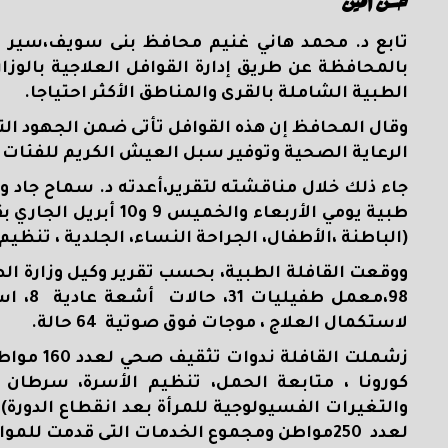
حسن أمين
تابع د. محمد هاني غنيم محافظ بنى سويف،سير ال
بالمحافظة عن طريق إدارة القوافل العلاجية بالو
الطبية الشاملة بالقرى والمناطق الأكثر احتياجا.
وقال المحافظ إن هذه القوافل تأتى ضمن الجهود التي
الرعاية الصحية وتوفير سبل العيش الكريم للفئات ال
جاء ذلك خلال مناقشته لتقرير،أعدته د. سماح جاد وك
(الباطنة ،الأطفال، الجراحة النساء، الجلدية ، تنظي
لاستكمال العلاج ، موجات فوق صوتية 64 حالة.
زشملت ال
كورونا ، متابعة الحمل، تنظيم الأسرة، سرطان ا
والتغيرات الفسيولوجية للمرأة بعد انقطاع الدو
لعدد 250مواطن ومجموع الخدمات التى قدمت للمواطنين القافلة 3437 خدمة.