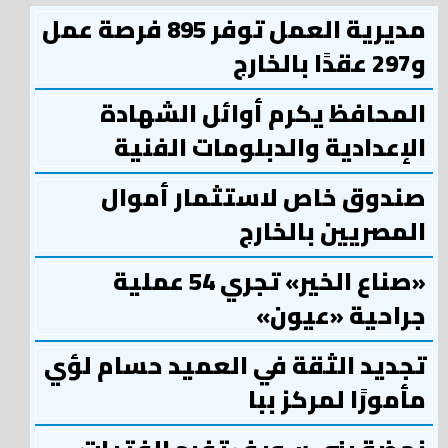
مديرية العمل توفر 895 فرصة عمل
و297 عقدًا بالخارج
المحافظ يكرم أوائل الشهادة
الإعدادية والدبلومات الفنية
صندوق خاص لاستثمار أموال
المصريين بالخارج
«صناع الخير» تجري 54 عملية
جراحية «عيون»
تجديد الثقة في العميد حسام لؤي
مأمورًا لمركز ببا