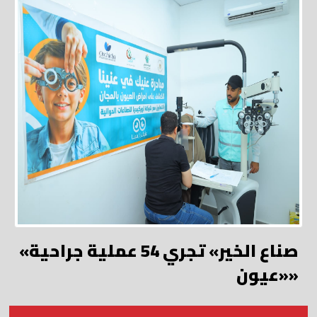
«صناع الخير» تجري 54 عملية جراحية
«عيون»