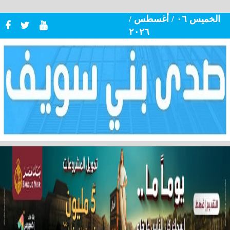
الخميس ٠٦ / أغسطس /
٢٠٢٦