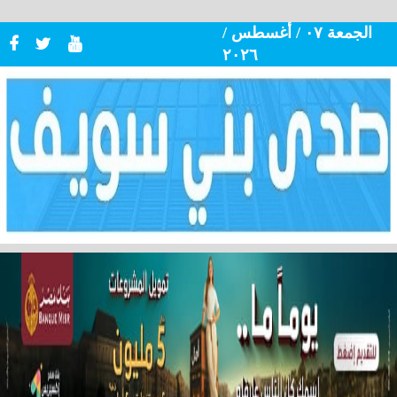
الجمعة ٠٧ / أغسطس /
٢٠٢٦