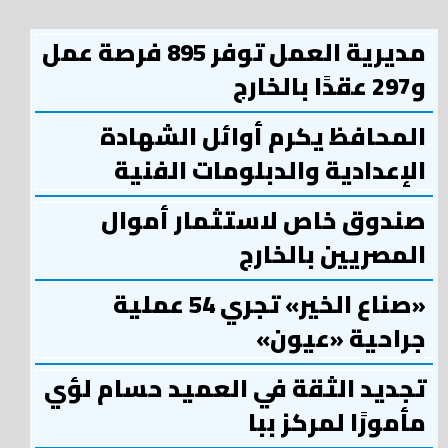
مديرية العمل توفر 895 فرصة عمل
و297 عقدًا بالخارج
المحافظ يكرم أوائل الشهادة
الإعدادية والدبلومات الفنية
صندوق خاص لاستثمار أموال
المصريين بالخارج
«صناع الخير» تجري 54 عملية
جراحية «عيون»
تجديد الثقة في العميد حسام لؤي
مأمورًا لمركز ببا