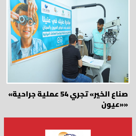
«صناع الخير» تجري 54 عملية جراحية
«عيون»