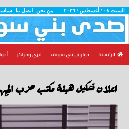
السبت ٠٨ / أغسطس / ٢٠٢٦
من نحن
اتصل بنا
سياسة
الرئيسية
دواوين بني سويف
قرى ومراكز
أحوا
اعلان تشكيل هيئة مكتب حزب الجبهة