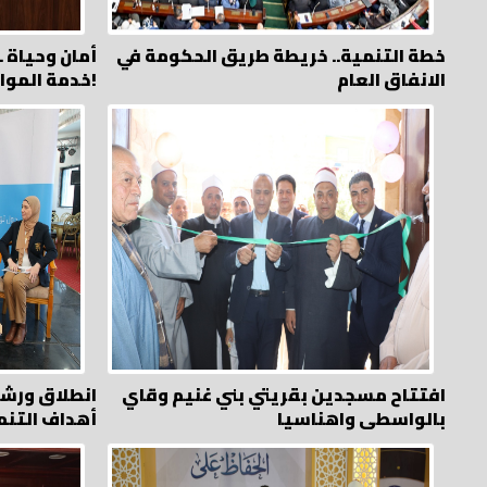
خطة التنمية.. خريطة طريق الحكومة في
أمان وحياة .
الانفاق العام
خدمة المواطن!
افتتاح مسجدين بقريتي بني غنيم وقاي
انطلاق ورشة
بالواسطى واهناسيا
أهداف التنم