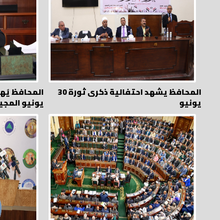
المحافظ يشهد احتفالية ذكرى ثورة 30
يونيو
يونيو المجي