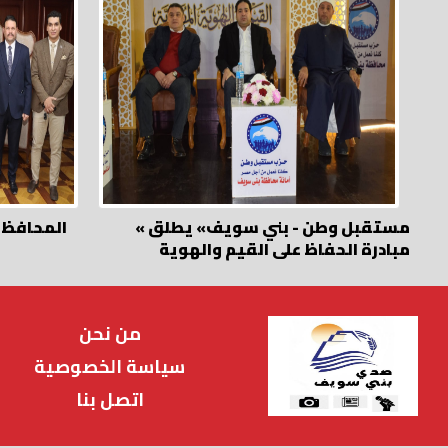
« مستقبل وطن - بني سويف» يطلق
المحافظ ي
مبادرة الحفاظ على القيم والهوية
من نحن
سياسة الخصوصية
اتصل بنا