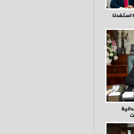
 استفدنا
دانية
ت