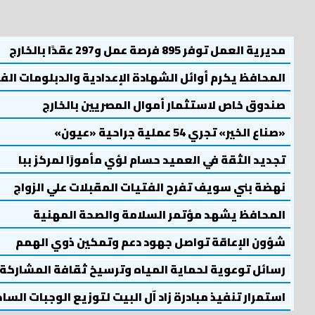
مديرية العمل توفر 895 فرصة عمل و297 عقدًا بالخارج
المحافظ يكرم أوائل الشهادة الإعدادية والدبلومات الف
صندوق خاص لاستثمار أموال المصريين بالخارج
«صناع الخير» تجري 54 عملية جراحية «عيون»
تجديد الثقة في العميد حسام لؤي مأمورًا لمركز ببا
نهضة بني سويف تفرح الفتيات المقبلات علي الزواج
المحافظ يشهد مؤتمر السلامة والصحة المهنية
شؤون الإعاقة تواصل جهود دعم وتمكين ذوي الهمم
رسائل توعوية لحماية المياه وترسيخ ثقافة المشاركة
استمرار تنفيذ مبادرة زاد آل البيت لتوزيع الوجبات السا