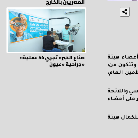
المصريين بالخارج
«صناع الخير» تجري 54 عملية
أعضاء هيئة
جراحية «عيون»
وتتكون من:
مين العام،
 الأساسي واللائحة
ة، تم الاستقرار على أعضاء
ستكمال هيئة