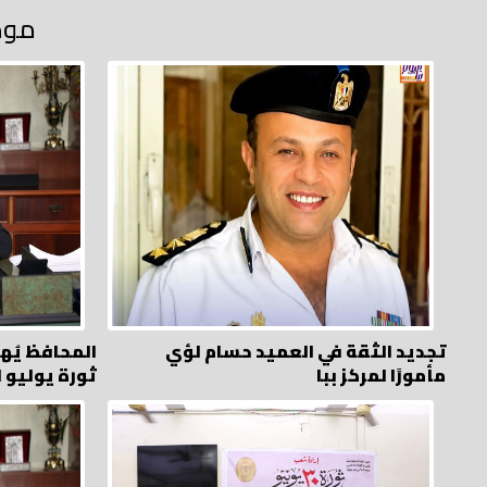
موض
تجديد الثقة في العميد حسام لؤي
المحافظ يُه
مأمورًا لمركز ببا
ثورة يوليو 