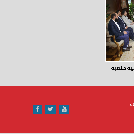
بتوليه منصبه
ف