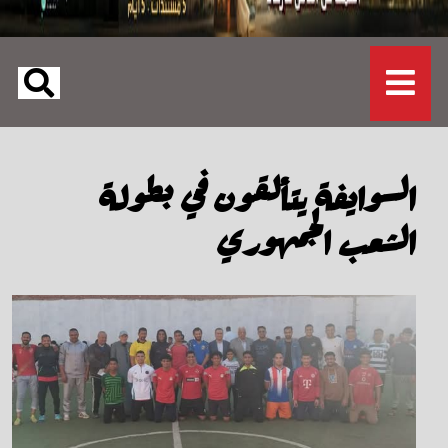
السوايفة يتألقون في بطولة
الشعب الجمهوري