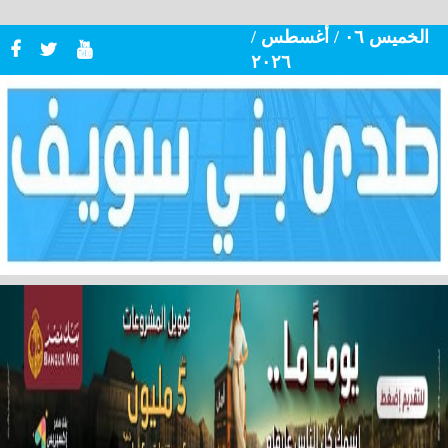
الخميس ٠٦ / أغسطس /
٢٠٢٦