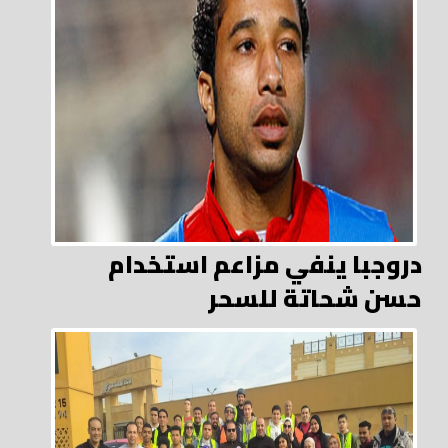
دروجبا ينفي مزاعم استخدام
حسن شحاتة للسحر