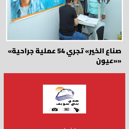
«صناع الخير» تجري 54 عملية جراحية
«عيون»