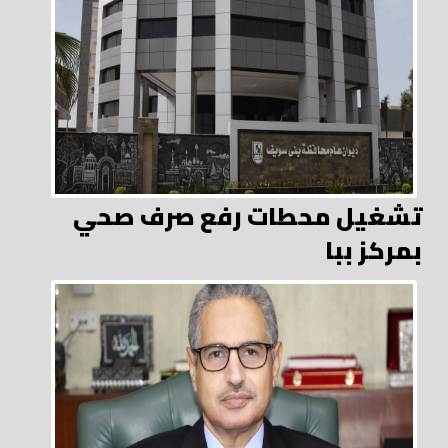
تشغيل محطات رفع صرف صحي
بمركز ببا