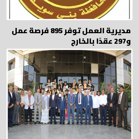
مديرية العمل توفر 895 فرصة عمل
و297 عقدًا بالخارج