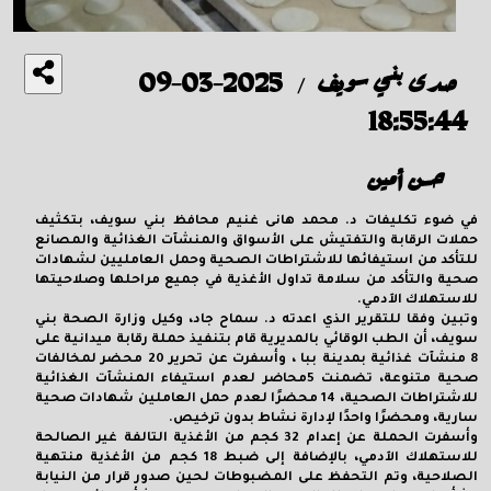
صدى بني سويف
2025-03-09
/
18:55:44
حسن أمين
في ضوء تكليفات د. محمد هانى غنيم محافظ بني سويف، بتكثيف
حملات الرقابة والتفتيش على الأسواق والمنشآت الغذائية والمصانع
للتأكد من استيفائها للاشتراطات الصحية وحمل العامليين لشهادات
صحية والتأكد من سلامة تداول الأغذية في جميع مراحلها وصلاحيتها
للاستهلاك الآدمي.
وتبين وفقا للتقرير الذي اعدته
د. سماح جاد، وكيل وزارة الصحة بني
سويف،
أن الطب الوقائي بالمديرية قام بتنفيذ حملة رقابة ميدانية على
8 منشآت غذائية بمدينة ببا ، وأسفرت عن تحرير 20 محضر لمخالفات
صحية متنوعة، تضمنت 5محاضر لعدم استيفاء المنشآت الغذائية
للاشتراطات الصحية، 14 محضرًا لعدم حمل العاملين شهادات صحية
سارية، ومحضرًا واحدًا لإدارة نشاط بدون ترخيص.
وأسفرت الحملة عن إعدام 32 كجم من الأغذية التالفة غير الصالحة
للاستهلاك الآدمي، بالإضافة إلى ضبط 18 كجم من الأغذية منتهية
الصلاحية، وتم التحفظ على المضبوطات لحين صدور قرار من النيابة