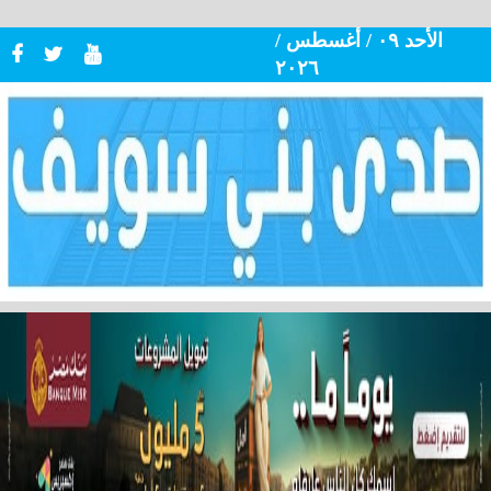
الأحد ٠٩ / أغسطس /
٢٠٢٦