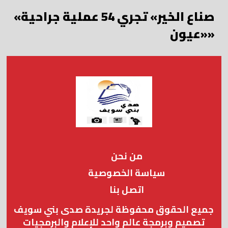
«صناع الخير» تجري 54 عملية جراحية
«عيون»
من نحن
سياسة الخصوصية
اتصل بنا
جميع الحقوق محفوظة لجريدة صدى بني سويف
تصميم وبرمجة عالم واحد للإعلام والبرمجيات