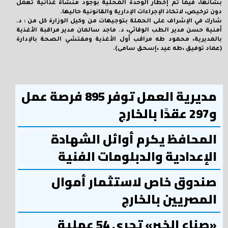
بشأنها، فيما تم إخطار الوحدة المحلية بوجود منشأة غذائية تعمل
دون ترخيص، لاتخاذ الإجراءات الإدارية والقانونية حاليها.
شارك في الإشراف على الحملة بتوجيهات من وكيل الوزارة كل من : د.
أمنية حسن مدير الطب الوقائي، د. ماجد سالمان مدير مراقبة الأغذية
بالمديرية، محمود طه مراقب أول الأغذية ومفتشي الصحة بالإدارة
(عماد توفيق ،طه عيد ،إسحق سامى).
مديرية العمل توفر 895 فرصة عمل
و297 عقدًا بالخارج
المحافظ يكرم أوائل الشهادة
الإعدادية والدبلومات الفنية
صندوق خاص لاستثمار أموال
المصريين بالخارج
«صناع الخير» تجري 54 عملية