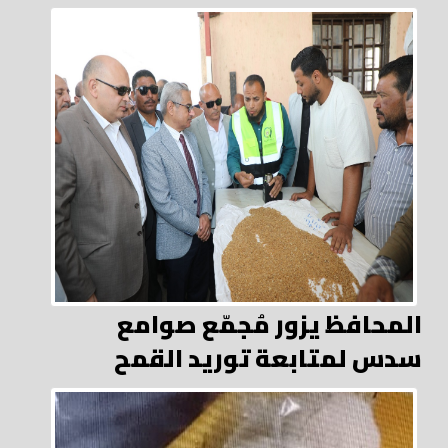
المحافظ يزور مُجمّع صوامع
سدس لمتابعة توريد القمح