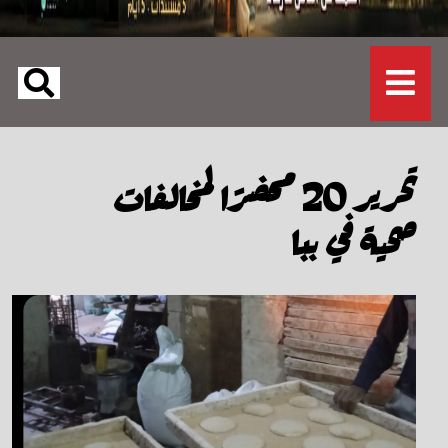
تحرير 20 محضرًا لمخالفات
صحية في ببا