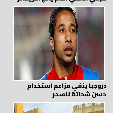
دروجبا ينفي مزاعم استخدام
حسن شحاتة للسحر