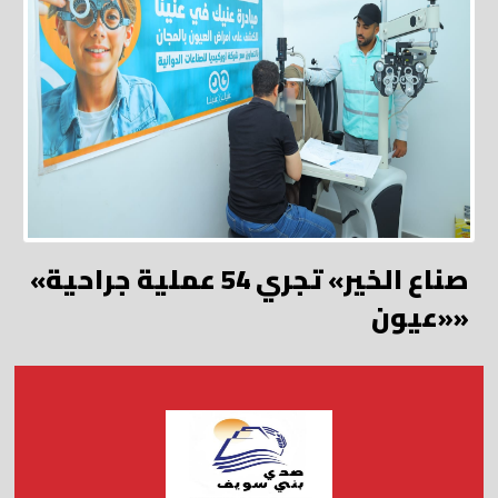
«صناع الخير» تجري 54 عملية جراحية
«عيون»