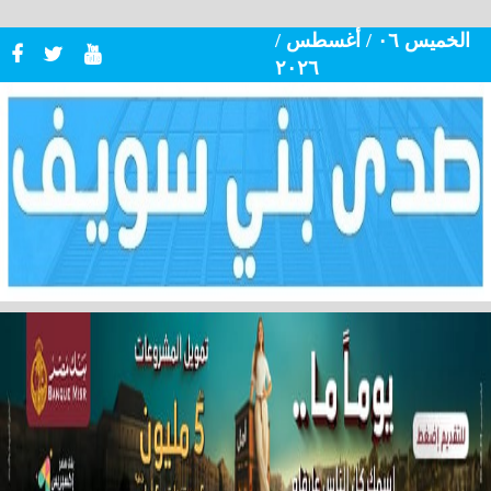
الخميس ٠٦ / أغسطس /
٢٠٢٦