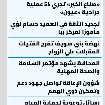
«صناع الخير» تجري 54 عملية
جراحية «عيون»
تجديد الثقة في العميد حسام لؤي
مأمورًا لمركز ببا
نهضة بني سويف تفرح الفتيات
المقبلات علي الزواج
المحافظ يشهد مؤتمر السلامة
والصحة المهنية
شؤون الإعاقة تواصل جهود دعم
وتمكين ذوي الهمم
رسائل توعوية لحماية المياه