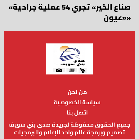
«صناع الخير» تجري 54 عملية جراحية
«عيون»
من نحن
سياسة الخصوصية
اتصل بنا
جميع الحقوق محفوظة لجريدة صدى بني سويف
تصميم وبرمجة عالم واحد للإعلام والبرمجيات