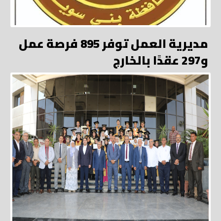
مديرية العمل توفر 895 فرصة عمل
و297 عقدًا بالخارج