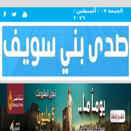
الجمعة ٠٧ / أغسطس /
٢٠٢٦