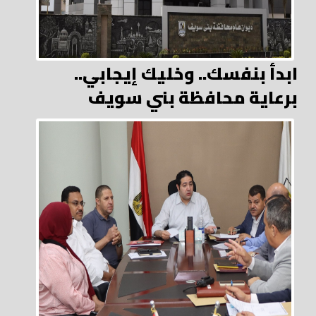
ابدأ بنفسك.. وخليك إيجابي..
برعاية محافظة بني سويف