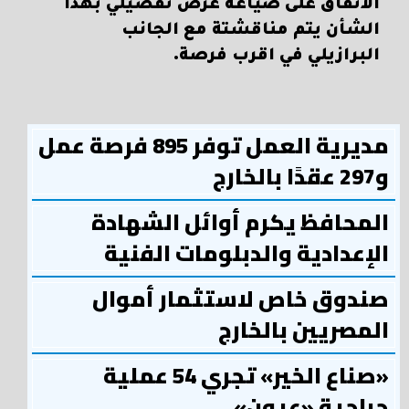
الاتفاق على صياغة عرض تفصيلي بهذا
الشأن يتم مناقشتة مع الجانب
البرازيلي في اقرب فرصة.
مديرية العمل توفر 895 فرصة عمل
و297 عقدًا بالخارج
المحافظ يكرم أوائل الشهادة
الإعدادية والدبلومات الفنية
صندوق خاص لاستثمار أموال
المصريين بالخارج
«صناع الخير» تجري 54 عملية
جراحية «عيون»