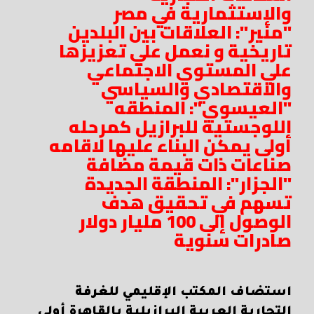
والإستثمارية في مصر
"منير": العلاقات بين البلدين
تاريخية و نعمل علي تعزيزها
علي المستوي الاجتماعي
والاقتصادي والسياسي
"العيسوي": المنطقه
اللوجستية للبرازيل كمرحله
أولى يمكن البناء عليها لاقامه
صناعات ذات قيمة مضافة
"الجزار": المنطقة الجديدة
تسهم في تحقيق هدف
الوصول إلى 100 مليار دولار
صادرات سنوية
استضاف المكتب الإقليمي للغرفة
التجارية العربية البرازيلية بالقاهرة أولى