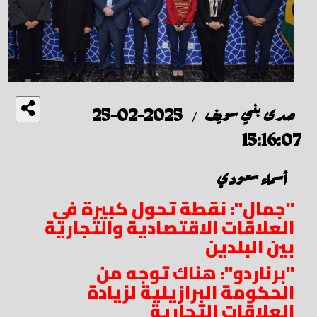
صدى بني سويف
2025-02-25
/
15:16:07
أسماء سعودي
"جمال": نقطة تحول كبيرة في
العلاقات الاقتصادية والتجارية
بين البلدين
"برناردو": هناك توجه من
الحكومة البرازيلية لزيادة
العلاقات التجارية