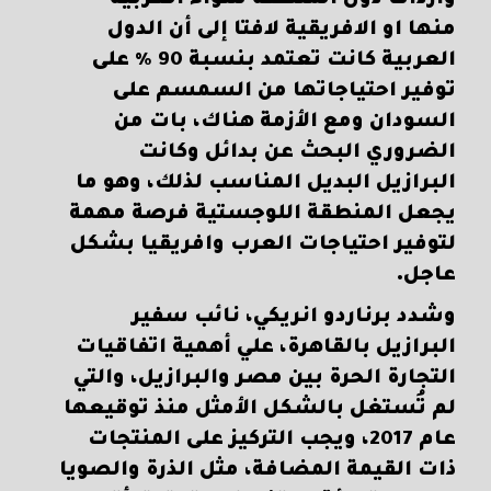
واردات دول المنطقة سواء العربية
منها او الافريقية لافتا إلى أن الدول
العربية كانت تعتمد بنسبة 90 % على
توفير احتياجاتها من السمسم على
السودان ومع الأزمة هناك، بات من
الضروري البحث عن بدائل وكانت
البرازيل البديل المناسب لذلك، وهو ما
يجعل المنطقة اللوجستية فرصة مهمة
لتوفير احتياجات العرب وافريقيا بشكل
عاجل.
وشدد برناردو انريكي، نائب سفير
البرازيل بالقاهرة، علي أهمية اتفاقيات
التجارة الحرة بين مصر والبرازيل، والتي
لم تُستغل بالشكل الأمثل منذ توقيعها
عام 2017، ويجب التركيز على المنتجات
ذات القيمة المضافة، مثل الذرة والصويا