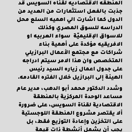
المنطقه الاقتصاديه لقناه السويس قد
جذبت بالفعل استثمارات من العديد من
الدول كما اشارت الي اهميه السلع محل
الدراسه للسوق المصري وكذلك
للاسواق الإقليميّة سواء العربيه او
الافريقيه مؤكدة على أهمية بناء
شراكات مع مجتمع الأعمال البرازيلي
المتخصص وان هذا الامر سيتم ادراجه
على جدول اعمال زياره السيد رئيس
الهيئة إلى البرازيل خلال الفتره القادمه.
وشدد الدكتور محمد أبو الدهب، مدير عام
مساعد الوحدة المركزية بالمنطقة
الاقتصادية لقناة السويس، على ضرورة
ألا يقتصر مشروع المنطقة اللوجستية
على التخزين وإعادة التوزيع فقط، بل
يجب أن يشمل أنشطة ذات قيمة