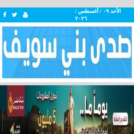
الأحد ٠٩ / أغسطس /
٢٠٢٦