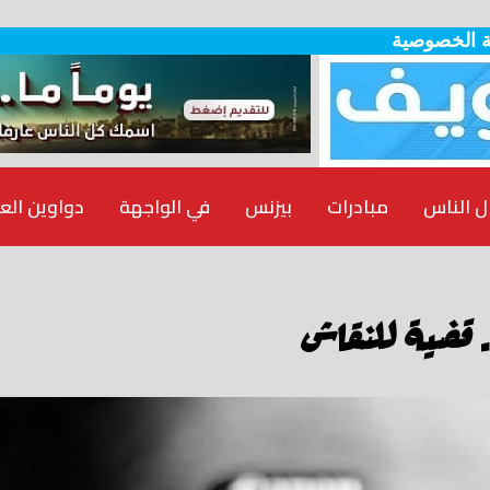
 الخصوصية
ل الناس
مبادرات
بيزنس
في الواجهة
دواوين الع
. قضية للنقاش