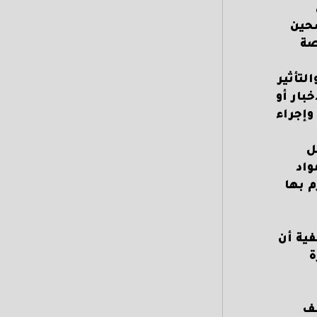
شحين
صة
لتأثير
بار أو
وإجراء
ل
واد
م بها
فية أن
ة
قف