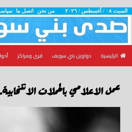
السبت ٠٨ / أغسطس / ٢٠٢٦
من نحن
اتصل بنا
سياسة
الرئيسية
دواوين بني سويف
قرى ومراكز
أحوا
عمل الاعلامي بالحملات الانتخابية.