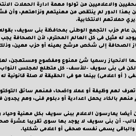
يين والاعلاميين من تولوا مهمة ادارة الحملات الانتخ
ين بهذا الدور لم ينتقص من مهنيتهم ونزاهتهم، وأن فش
ري حملاتهم الانتخابية.
ن عام حزب التجمع الوطنى بمحافظة بنى سويف، بقوله: 
يوجد له مثيل فى كل العالم المحترم، لأن الصحافة يجب 
نحاز الصحافة إلى شخص مرشح بعينه أو حزب معين، وذلك
سها الانحياز رسميا شئ ممنوع ومفضوح ومستهجن، لعل
 لكن فى بنى سويف -للأسف- كل متطلع لمجلس النواب
 اعلامى) بينما هو فى الحقيقة لا صلة قانونية له
عرف لهم وظيفة أو عملا واضحا، فمنهم سائق التوكتو
 منهم بالكاد يحمل اعدادية أو دبلوم فنى، وهم يجدون ف
ن أيضا يمارسون الاعلام ببنى سويف بكل مهنية وحياد
الب- أن بنى سويف لا يوجد بها سوى تقريبا عشرة صح
والباقى يسمى نفسه صحفى أو اعلامى شكليا.