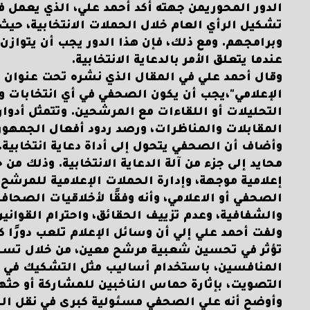
الدور المحوريمن جهته أكد أحمد علي، الذي يعمل في
تشكيل الرأي العام خلال الحملات الانتخابية، حيث
وبرامجهم. ومع ذلك، فإن هذا الدور يجب أن يتوازن ب
عندما يتعلق الأمر بالدعاية الانتخابية.
وقال أحمد علي في المقال الذي نشره تحت عنوان "د
الإعلامي"،يجب أن يكون الصحفي في أي انتخابات وس
التحليلات أو اللقاءات مع المرشحين. وتتمثل أدوار
المقابلات والمناظرات، ورصد ردود أفعال الجمهور
وأضاف أن الصحفي يتحول إلى أداة دعاية انتخابية،
محايد إلى جزء من آلة الدعاية الانتخابية. وذلك من 
إعلامية موجهة، وإدارة الحملات الإعلامية للمرشح،
الصحفي أو الاعلامي، وأنه وفقًا لأخلاقيات الصحاف
والشفافية، وعدم تزييف الحقائق، واحترام القوانين
ولفت أحمد علي إلي أن وسائل الإعلام تلعب دورًا ك
تؤثر في تحسين شعبية مرشح معين، من خلال تسلي
المنافسين، باستخدام أساليب مثل التشكيك في قد
التصويت، بإثارة حماس الناخبين للمشاركة أو حث
وأوضح أنه علي الصحفي مسئولية كبرى في نقل الح