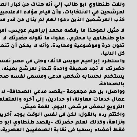
ولفت طنطاوي ابو طالب إلي أنه هناك من كبار الصحف
لمرشحين في الانتخابات، وأن قيام هؤلاء الاعلامي
كذب المرشحين الذين دعوا لهم لم ينال من قدر مدي
لا مثيل لهوهذا ما رفضه محمد إبراهيم عويس، امي
حاج طنطاوى يا محترم.. عفوا، ما تقوله حضرتك لا 
تكون حرة وموضوعية ومحايدة، وأنه لا يمكن أن ت
كل الدنيا.
واستطرد إبراهيم عويس قائلا: وحتى فى مصر نف
حضرتك لا تجد صحيفة واحدة تنحاز لمرشح بعينه،
يستخدم لحسابه شخص مدعى ومسمى نفسه صحفى ( أو
بالصحافة.
وواصل: بل هم مجموعة -يقصد مدعي الصحافة- لا ت
عمال خدمات معاونة، أو حدادين، إلى آخره والمتعلم
الترويج لبعض مرشحى اليوم، لقمة عيش.
واختتم رده بالقول: لكن فى نفس الوقت يوجد آخري
ونزاهة، وكذلك لعلم حضرتك -يقصد طنطاوي ابو ط
فقط أعضاء رسميا فى نقابة الصحفيين المصرية، 