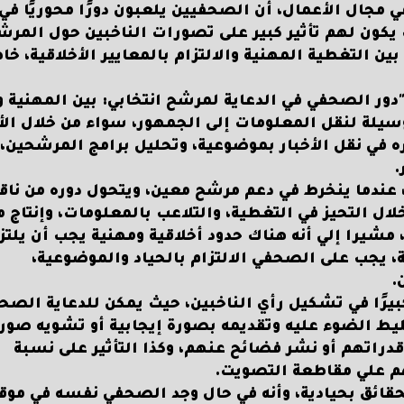
 مجال الأعمال، أن الصحفيين يلعبون دورًا محوريًا في
 يكون لهم تأثير كبير على تصورات الناخبين حول المر
ين التغطية المهنية والالتزام بالمعايير الأخلاقية، خا
ور الصحفي في الدعاية لمرشح انتخابي: بين المهنية وا
يلة لنقل المعلومات إلى الجمهور، سواء من خلال الأخ
ه في نقل الأخبار بموضوعية، وتحليل برامج المرشحين، 
.
 عندما ينخرط في دعم مرشح معين، ويتحول دوره من ناق
خلال التحيز في التغطية، والتلاعب بالمعلومات، وإنتاج م
 مشيرا إلي أنه هناك حدود أخلاقية ومهنية يجب أن يلتز
ة، يجب على الصحفي الالتزام بالحياد والموضوعية،
.
بيرًا في تشكيل رأي الناخبين، حيث يمكن للدعاية الصح
ط الضوء عليه وتقديمه بصورة إيجابية أو تشويه صور
راتهم أو نشر فضائح عنهم، وكذا التأثير على نسبة
هم علي مقاطعة التصويت.
قائق بحيادية، وأنه في حال وجد الصحفي نفسه في مو