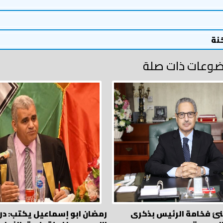
خنة
وعات ذات صلة
نئ فخامة الرئيس بذكرى
رمضان ابو إسماعيل يكتب: در