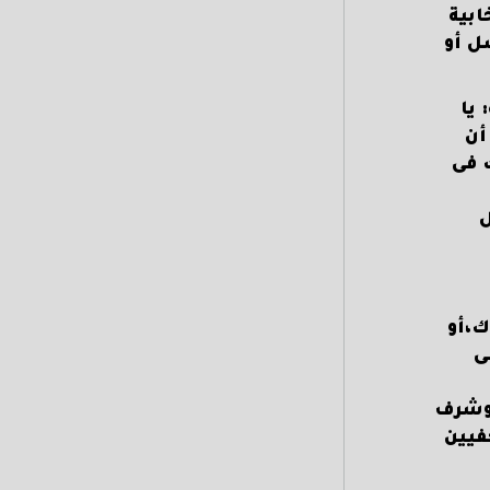
ابية
ل أو
يا
أن
 فى
ك،أو
ى
 وشرف
فيين