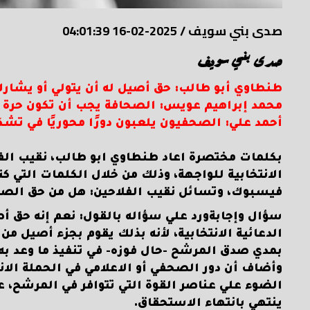
صدى بني سويف
/
2025-02-16 04:01:39
صدى بني سويف
طنطاوي أبو طالب: حق أصيل له أن يتولي أو يشارك 
محمد إبراهيم عويس: الصحافة يجب أن تكون حرة 
أحمد علي: الصحفيون يلعبون دورًا محوريًا في تشك
بكلمات مختصرة اعاد طنطاوي ابو طالب، نقيب الفل
الانتخابية للواجهة، وذلك من خلال الكلمات التي
فيسبوك، وتسائل نقيب الفلاحين: هل من حق الصحف
سؤال وإجابةورد علي سؤاله بالقول: نعم إنه حق أ
الدعائية الانتخابية، لأنه بذلك يقوم بجزء أصيل من
بمدي صدق المرشح -حال فوزه- في تنفيذ ما وعد به أ
وأضاف أن دور الصحفي أو الاعلامي في الحملة الان
الضوء علي عناصر القوة التي تتوافر في المرشح، ع
ينتهي بانتهاء الاستحقاق.