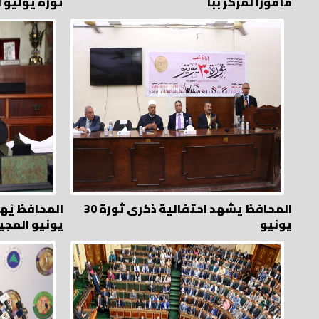
مأمورًا لمركز ببا
ثورة يوليو 
المحافظ يشهد احتفالية ذكرى ثورة 30
يونيو
يونيو المجي