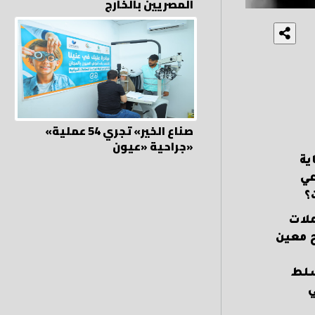
المصريين بالخارج
«صناع الخير» تجري 54 عملية
جراحية «عيون»
ية
عي
؟
ملات
ح معين
سلط
ي