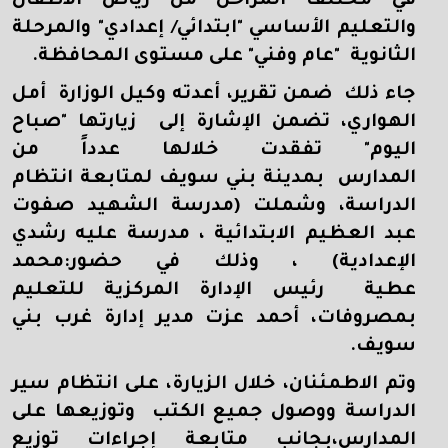
في مختلف المراحل من رياض الأطفال
والتعليم الأساسي "ابتدائي/ إعدادي" والمرحلة
الثانوية "عام وفني" على مستوى المحافظة.
جاء ذلك ضمن تقرير، أعدته وكيل الوزارة أمل
الهواري، تضمن الإشارة إلى زيارتها "صباح
اليوم" تفقدت خلالها عدداً من
المدارس بمدينة بني سويف لمتابعة انتظام
الدراسة، وشملت (مدرسة الشهيد صفوت
عبد العظيم الابتدائية ، مدرسة عليه رشدي
الإعدادية) ، وذلك في حضور:محمد
عطية رئيس الإدارة المركزية للتعليم
بمصروفات، أحمد عزت مدير إدارة غرب بني
سويف.
وتم الاطمئنان، خلال الزيارة، على انتظام سير
الدراسة ووصول جميع الكتب وتوزيعها على
المدارس،بجانب متابعة إجراءات توزيع