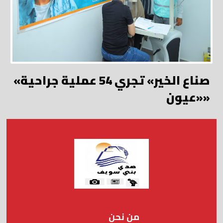
«صناع الخير» تجري 54 عملية جراحية
«عيون»
من نحن