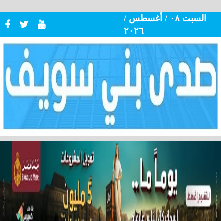
السبت ٠٨ / أغسطس /
٢٠٢٦