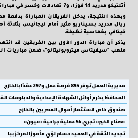
أتلتيكو مدريد 14 فوزا، و7 تعادلات وخسر في مباراتين فقط.
وبهذه النتيجة، يدخل الفريقان المباراة بدفعة 
ريال مدريد بسيناريو مثير أمام ليجانيس بثلاثة أه
خيتافي بخماسية نظيفة.
ملعب "سيفيتاس ميتروبوليتانو"، ضمن مباريات الجو
مديرية العمل توفر 895 فرصة عمل و297 عقدًا بالخارج
المحافظ يكرم أوائل الشهادة الإعدادية والدبلومات الف
صندوق خاص لاستثمار أموال المصريين بالخارج
«صناع الخير» تجري 54 عملية جراحية «عيون»
تجديد الثقة في العميد حسام لؤي مأمورًا لمركز ببا