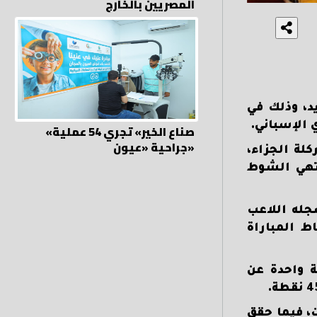
المصريين بالخارج
يد، وذلك في
 الإسباني.
«صناع الخير» تجري 54 عملية
جراحية «عيون»
يز من ركلة الجزاء،
نتهي الشوط
هدف سجله اللاعب
ط المباراة
ني برصيد 50 نقطة، بفارق نقطة واحدة عن
ق الفريق الملكي 15 انتصاراً مقابل 3 هزائم و 5 تعادلات، فيما حقق