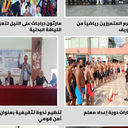
م المتميزين رياضياً من
مارثون دراجات على النيل لتعز
ويف
اللياقة البدنية
رات دورة إعداد معلم
تنظيم ندوة تثقيفية بعنوان 
أمن قومي