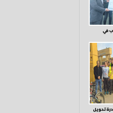
اب في
درة تحويل