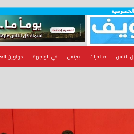
الخصوصية
ل الناس
مبادرات
بيزنس
في الواجهة
دواوين الع