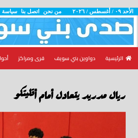
الأحد ٠٩ / أغسطس / ٢٠٢٦
من نحن
اتصل بنا
سياسة 
الرئيسية
دواوين بني سويف
قرى ومراكز
أحوا
ريال مدريد يتعادل أمام أتليتكو