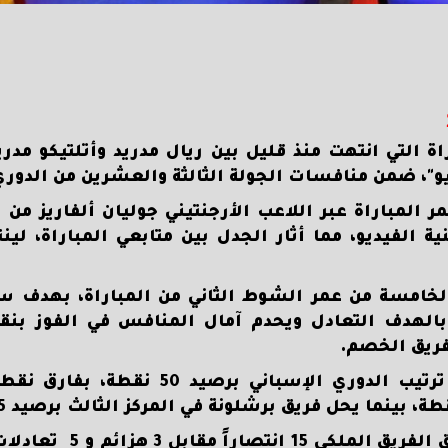
اة التي انتهت منذ قليل بين ريال مدريد وأتلتيكو مدر
يو"، ضمن منافسات الجولة الثالثة والعشرين من الدوري
تكو مدريد بالتهديف في الدقيقة 35 من عمر المباراة عبر اللاعب الأرجنتيني جوليان ألفار
ية الفيديو، مما أثار الجدل بين متابعي المباراة، لي
يد في الدقية 50، أو الدقيقة الخامسة من عمر الشوط الثاني من المباراة، ب
بالهدف التعادل ويحدم آمال المنافس في الفوز بنقا
لفريق الخصم.
ويحافظ بهذا التعادل ريال مدريد تصدره جدول ترتيب الدوري الإسبا
ومن إجمالي 23 مباراة خاضها فريق ريال مدريد حق