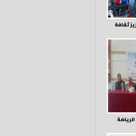
يز ثقافة
الرياضة