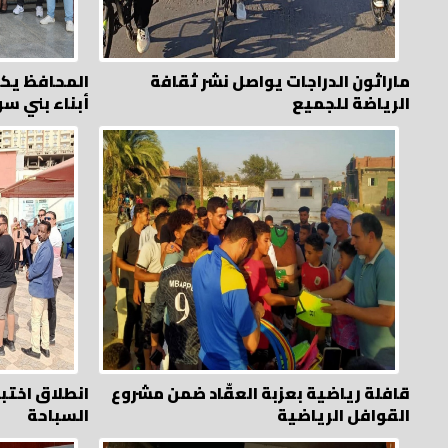
ماراثون الدراجات يواصل نشر ثقافة
المحافظ يكر
الرياضة للجميع
أبناء بني س
قافلة رياضية بعزبة العقّاد ضمن مشروع
انطلاق اختبا
القوافل الرياضية
السباحة