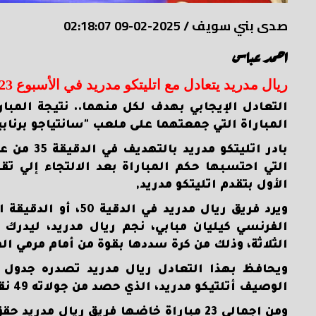
صدى بني سويف
/
2025-02-09 02:18:07
احمد عباس
ريال مدريد يتعادل مع اتليتكو مدريد في الأسبوع 23
التعادل الإيجابي بهدف لكل منهما.. نتيجة المبار
المباراة التي جمعتهما على ملعب "سانتياجو برناب
بادر اتلي
التي احتسبها حكم المباراة بعد الالتجاء إلي تقن
الأول بتقدم اتليتكو مدريد,
ويرد فريق ريال مدر
الفرنسي كيليان مبابي، نجم ريال مدريد، ليدرك 
الثلاثة، وذلك من كرة سددها بقوة من أمام مرمي ا
الوصيف أتلتيكو مدريد، الذي حصد من جولاته 49 نقطة، بينما يحل فريق برشلونة في المركز الثالث برصيد 45 نقطة.