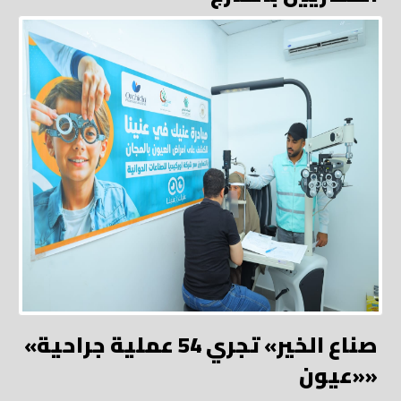
«صناع الخير» تجري 54 عملية جراحية
«عيون»