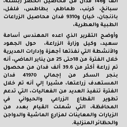
ألف و146 فدان من محاصيل الخضر (بسلة،
سبانخ، كرنب، طماطم، بطاطس، فلفل،
باذنجان، خيار) و9310 فدان محاصيل الزراعات
الطبية والعطرية،
وأوضح التقرير الذي اعده المهندس أسامة
سعيد، وكيل وزارة الزراعة، حول الجهود
والأنشطة التي نفذتها أجهزة وإدارات المديرية
خلال الفترة من 18حتى 25 من يناير الماضي، أنه
تم زراعة أكثر من 39.6 ألف فدان من محصول
بنجر السكر من إجمالي 41970 فدان
المستهدف زراعتها، مشيرا إلي أنه تم خلال
الفترة تنفيذ العديد من الفعاليات، التي تدعم
تطوير القطاع الزراعي والحيواني في
المحافظة، التي شملت القيام بعدد من
الزيارات والمعاينات لمزارع الماشية والدواجن
والحظائر المنزلية.