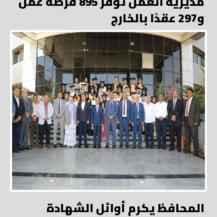
مديرية العمل توفر 895 فرصة عمل
و297 عقدًا بالخارج
المحافظ يكرم أوائل الشهادة