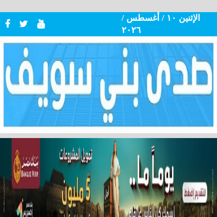
الإثنين ١٠ / أغسطس /
٢٠٢٦