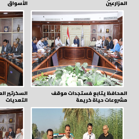
المزارعين
الأسواق
المحافظ يتابع مُستجدات موقف
السكرتير الع
مشروعات حياة كريمة
التعديات