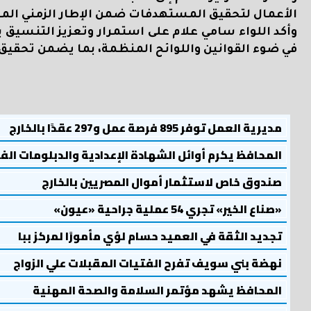
الأعمال لتحقيق المستهدفات ضمن الإطار الزمني المح
وأكد اللواء سامي علام على استمرار وتعزيز التنسيق 
في ضوء القوانين واللوائح المنظمة، بما يضمن تحقيق 
مديرية العمل توفر 895 فرصة عمل و297 عقدًا بالخارج
المحافظ يكرم أوائل الشهادة الإعدادية والدبلومات الف
صندوق خاص لاستثمار أموال المصريين بالخارج
«صناع الخير» تجري 54 عملية جراحية «عيون»
تجديد الثقة في العميد حسام لؤي مأمورًا لمركز ببا
نهضة بني سويف تفرح الفتيات المقبلات علي الزواج
المحافظ يشهد مؤتمر السلامة والصحة المهنية