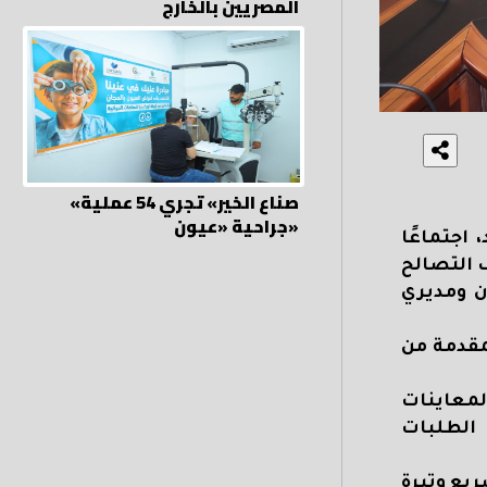
المصريين بالخارج
«صناع الخير» تجري 54 عملية
جراحية «عيون»
اجتماعًا
 التصالح
لمدن ومديري
مقدمة من
لمعاينات
الطلبات
يع وتيرة