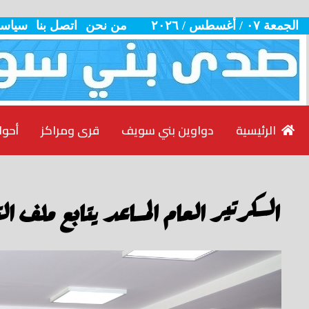
الجمعة ٠٧ / أغسطس / ٢٠٢٦
من نحن
اتصل بنا
سياسة
الرئيسية
دواوين بني سويف
قرى ومراكز
أحوا
السكرتير العام المساعد يتابع ملف ال