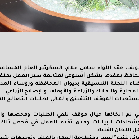
ف، عقد اللواء سامي علام، السكرتير العام المساعد، 
لمحافظ بعقدها بشكل أسبوعي لمتابعة سير العمل بملف
 2023، وذلك بحضور أعضاء اللجنة التنسيقية بديوان المحافظة ورؤساء ا
حلية، والأملاك والزراعة والأوقاف والإصلاح الزراعي.
مستجدات الموقف التنفيذي والمالي لطلبات التصالح ال
تي تم اتخاذها حيال موقف تلقي الطلبات وفحصها وا
 وشهادات البيانات ومدى تقدم العمل في فحص تلك 
 اللجان الفنية.
 هاني غنيم" لسير ومنظومة العمل بالملف وتوجيهات بتسر