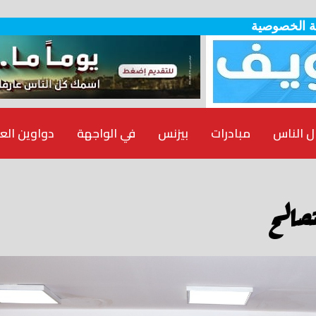
 الخصوصية
ل الناس
مبادرات
بيزنس
في الواجهة
دواوين الع
تصالح