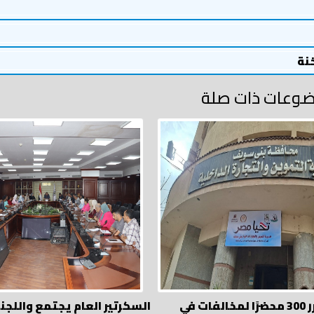
خنة
وعات ذات صلة
التموين تحرر 300 محضرًا لمخالفات في
السكرتير العام يجتمع واللجن