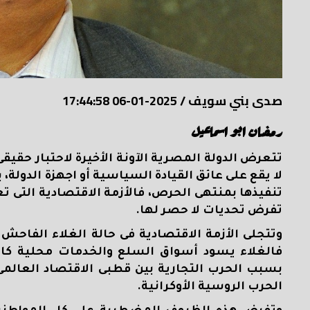
صدى بني سويف
/
2025-01-06 17:44:58
رمضان ابو اسماعيل
تتعرض الدولة المصرية الآونة الأخيرة لاحتبار حقيقى، و
لا يقع على عائق القيادة السياسية أو اجهزة الدو
تنفيذها بمنتهى الحرص، فالأزمة الاقتصادية التى تع
تفرض تحديات لا حصر لها.
وتتجلى الأزمة الاقتصادية فى حالة الغلاء الفاحش 
فالغلاء يسود أسواق السلع والخدمات محلية كان
بسبب الحرب التجارية بين قطبى الاقتصاد العالمى (
الحرب الروسية الأوكرانية.