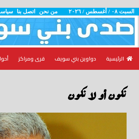
السبت ٠٨ / أغسطس / ٢٠٢٦
من نحن
اتصل بنا
سياسة
الرئيسية
دواوين بني سويف
قرى ومراكز
أحوا
نكون أو لا نكون