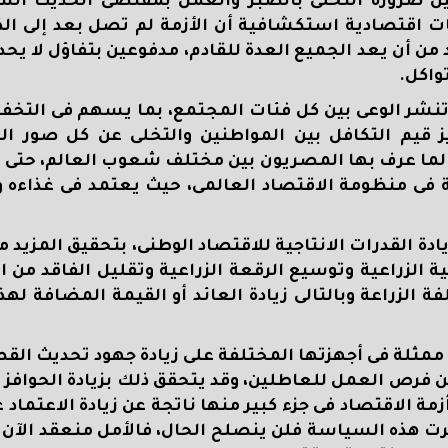
 ضرورة التحلى بالصبر والعمل بمقتضى الحديث الش
ت اقتصادية استكشافية أن الأزمة لم تصل بعد إلى الذر
بد من أن يعد الجميع العدة للقادم، مدفوعين بتفاؤل لا يح
واكل.
 تنشر الوعى بين كل فئات المجتمع، بما يسهم فى التخف
 قيم التكافل بين المواطنين والتخلى عن كل صور الس
طالما عرف بها المصريون بين مختلف شعوب العالم، حت
 فى منظومة الاقتصاد العالمى، حيث يعتمد فى غذاءه 
دة القدرات الانتاجية للاقتصاد الوطنى، بتحقيق المزيد من
ية الزراعية وتوسيع الرقعة الزراعية وتقليل الفاقد من ال
ة الزراعة وبالتالى زيادة العائد أو القيمة المضافة لهذ
 ممثلة فى أجهزتها المختلفة على زيادة جهود تحديث الق
 من فرص العمل للعاطلين، وقد يتحقق ذلك بزيادة الحوافز 
 الاقتصاد فى جزء كبير منها ناتجة عن زيادة الاعتماد 
رت هذه السياسة فلن ينصلح الحال، فالأمل منعقد الآن 