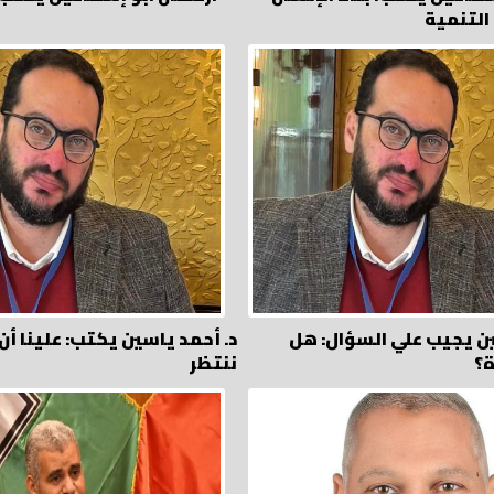
التنمية
ين يجيب علي السؤال: هل
د. أحمد ياسين يكتب: علينا أن ن
ة؟
ننتظر