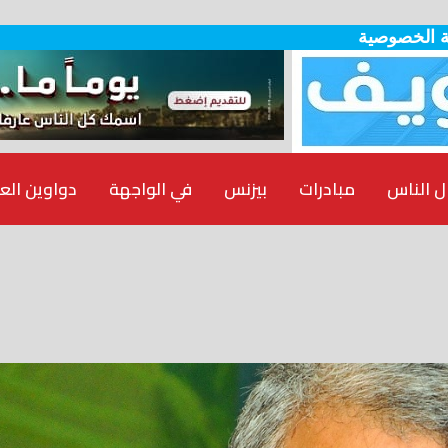
 الخصوصية
ل الناس
مبادرات
بيزنس
في الواجهة
دواوين الع