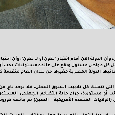
أن الدولة الآن أمام اختبار "نكون أو لا نكون"، وأن اجتياز 
لة، بل كل مواطن مسئول ويقع على عاتقه مسئوليات يجب 
انيها الدولة المصرية كغيرها من بلدان العام متقدمة كا
التى تتملك كل تلابيب السوق المحلى، فلا يوجد ناج من 
ت أو مستوردة، جراء حالة التضخم الجهنمى المستورد
الولايات المتحدة الأمريكية – الصين) ثم جائحة كورون