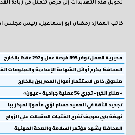
تحويل هذه التهديدات إلى فرص تتمثل فى زيادة القدرا
كاتب المقال: رمضان ابو إسماعيل، رئيس مجلس ادا
مديرية العمل توفر 895 فرصة عمل و297 عقدًا بالخارج
المحافظ يكرم أوائل الشهادة الإعدادية والدبلومات الف
صندوق خاص لاستثمار أموال المصريين بالخارج
«صناع الخير» تجري 54 عملية جراحية «عيون»
تجديد الثقة في العميد حسام لؤي مأمورًا لمركز ببا
نهضة بني سويف تفرح الفتيات المقبلات علي الزواج
المحافظ يشهد مؤتمر السلامة والصحة المهنية