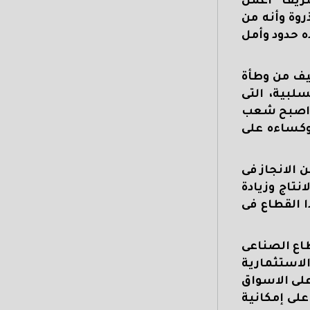
ريف "أعمل
وة وأنه من
ده حدود وأمل
يف من وطأة
لبية، التى
ى اصبح شعب
وكساءه على
 الانجاز فى
انتاج وزيادة
ا القطاع فى
طاع الصناعى
الاستثمارية
على الاسواق
على إمكانية