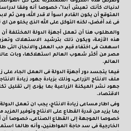
وتفرض هذه الظروف المضطربة على كل المواطنين
لدنياك كأنك تعيش أبدا"، خصوصا أنه وفقا لدراسا
المتوقع أن يكون القادم اسوأ لا قدر الله، ومن ثم لا
فى غد أفضل، لكنه التوكل على الله الذى يخلو من اى ت
والمطلوب هنا أن تعمل أجهزة الدولة المختلفة أن
هذه الأزمة، ويكون ذلك بترشيد الاستهلاك وتعزيز
اسهمت فى اختفاء قيم حب العمل والانجاز، التى 
مصر من أكثر شعوب العالم استهلاكها، وبات عالة
العالم.
فيما يتجسد دور أجهزة الدولة فى العمل الجاد على زيا
ملف الانتاج الزراعى، وذلك بزيادة جهود زيادة الانتاج
جهود نشر الميكنة الزراعية بما يؤدى إلى تقليل تكلف
الاقتصاد.
وفى اطار مساعى زيادة الانتاج، يجب ان تعمل الدولة
بما يزيد من قدرة القطاع على الانتاج وتوفير المزيد
خصوصا الموجهة إلى القطاع الصناعى، خصوصا أن أزمة
الخارجية فى سد حاجة المواطنين، وأنه طالما استم