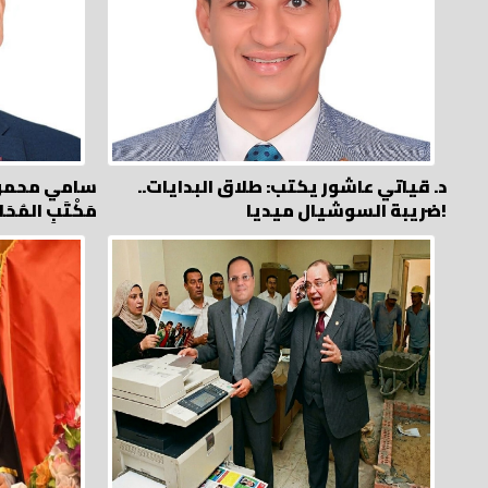
د. قياتي عاشور يكتب: طلاق البدايات..
سامي محمود يكت
ضريبة السوشيال ميديا!
مَكْتَبِ المُحَا