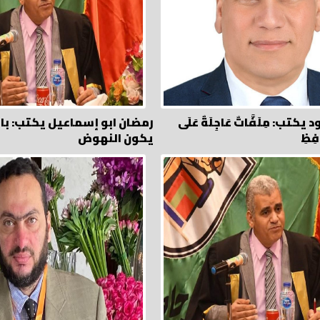
ب: مِلَفَّاتٌ عَاجِلَةٌ عَلَى
رمضان ابو إسماعيل يكتب: با
فِظِ
يكون النهوض