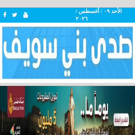
الأحد ٠٩ / أغسطس /
٢٠٢٦