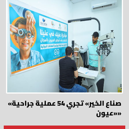
«صناع الخير» تجري 54 عملية جراحية
«عيون»