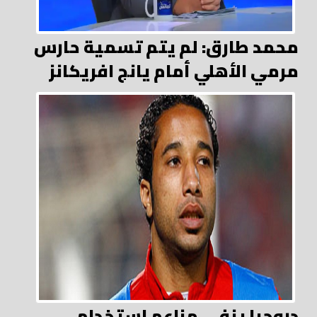
محمد طارق: لم يتم تسمية حارس
مرمي الأهلي أمام يانج افريكانز
دروجبا ينفي مزاعم استخدام