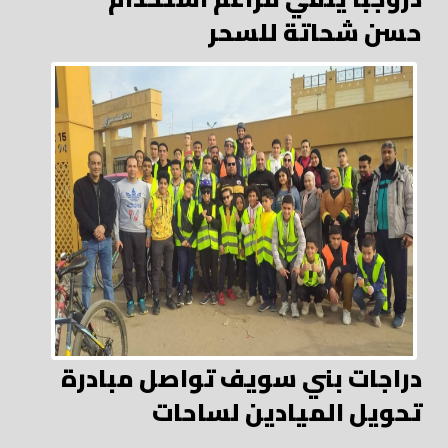
حسن شحاتة للسحر
دراجات بني سويف تواصل مبادرة
تحويل الميادين لساحات