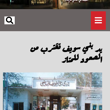
يد بني سويف تقترب من
الصعود للمتاز